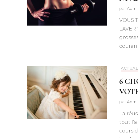
par
Admi
VOUS T
LAVER ?
grosses
couran
ACTUAL
6 CH
VOT
par
Admi
La réus
tout l’
cours d