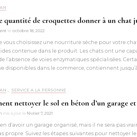
LAN
e quantité de croquettes donner à un chat ju
ent
le
octobre 18, 2022
 vous choisissez une nourriture sèche pour votre chat, 
ides contenue dans le produit. Les chats ont une capa
de l’absence de voies enzymatiques spécialisées. Certa
ve disponibles dans le commerce, contiennent jusqu’à
LAN
,
SERVICE A LA PERSONNE
nt nettoyer le sol en béton d’un garage et 
n
mis à jour le
février 7, 2021
ien d’avoir un garage organisé, mais il ne sera pas vr
as propre. Suivez les étapes suivantes pour nettoyer le