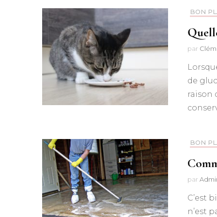
BON P
Quell
par
Clém
Lorsque
de gluc
raison 
conser
BON P
Comme
par
Admi
C’est b
n’est p