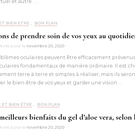
ctuel et autre. …
ET BIEN ETRE
,
BON PLAN
çons de prendre soin de vos yeux au quotidi
n
mis à jour le
novembre 20, 2020
blèmes oculaires peuvent être efficacement prévenus 
culaires fondamentaux de manière ordinaire. Il est ch
ment terre à terre et simples à réaliser, mais ils seron
er le bien-être de vos yeux et garder une vision …
 ET BIEN ÊTRE
,
BON PLAN
meilleurs bienfaits du gel d’aloe vera, selo
n
mis à jour le
novembre 20, 2020