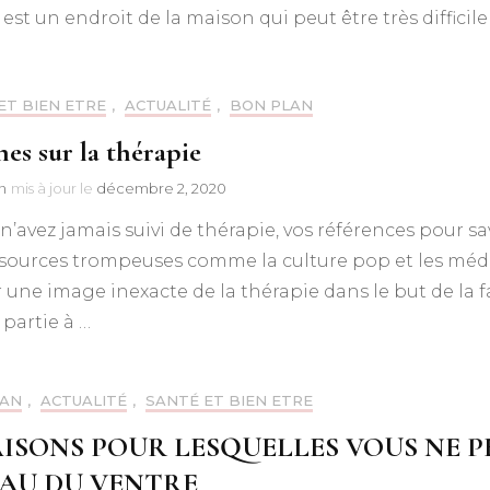
est un endroit de la maison qui peut être très difficil
ET BIEN ETRE
,
ACTUALITÉ
,
BON PLAN
hes sur la thérapie
n
mis à jour le
décembre 2, 2020
 n’avez jamais suivi de thérapie, vos références pour s
 sources trompeuses comme la culture pop et les médi
une image inexacte de la thérapie dans le but de la fai
 partie à …
LAN
,
ACTUALITÉ
,
SANTÉ ET BIEN ETRE
AISONS POUR LESQUELLES VOUS NE P
AU DU VENTRE