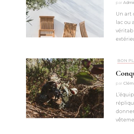
par
Admi
Un art 
lac ou 
véritab
extérie
BON P
Conqu
par
Clém
L’équip
répliqu
donner 
vêtemen