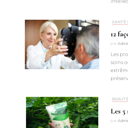
intelle
SANTÉ 
12 fa
par
Admi
Les pro
soins o
extrême
préserv
BEAUTÉ
Les 5 
par
Admi