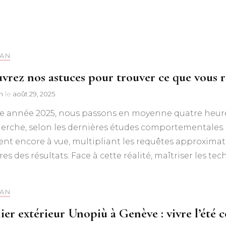
LAN
vrez nos astuces pour trouver ce que vous 
n
le
août 29, 2025
te année 2025, nous passons en moyenne quatre heur
erche, selon les dernières études comportementales. 
nt encore à vue, multipliant les requêtes approximat
s des résultats. Face à cette réalité, maîtriser les t
LAN
ier extérieur Unopiù à Genève : vivre l’ét