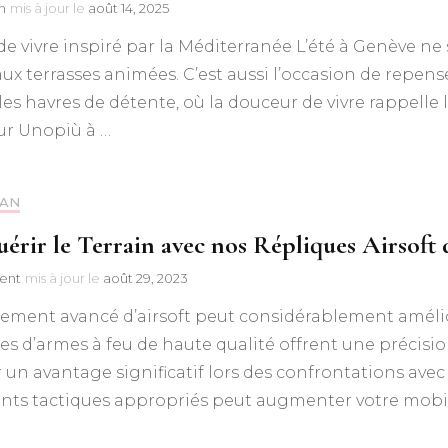
n
mis à jour le
août 14, 2025
de vivre inspiré par la Méditerranée L’été à Genève n
aux terrasses animées. C’est aussi l’occasion de repens
les havres de détente, où la douceur de vivre rappelle 
ur Unopiù à …
LAN
érir le Terrain avec nos Répliques Airsoft 
ent
mis à jour le
août 29, 2023
ement avancé d’airsoft peut considérablement amélior
es d’armes à feu de haute qualité offrent une précisio
un avantage significatif lors des confrontations avec le
ts tactiques appropriés peut augmenter votre mobilit