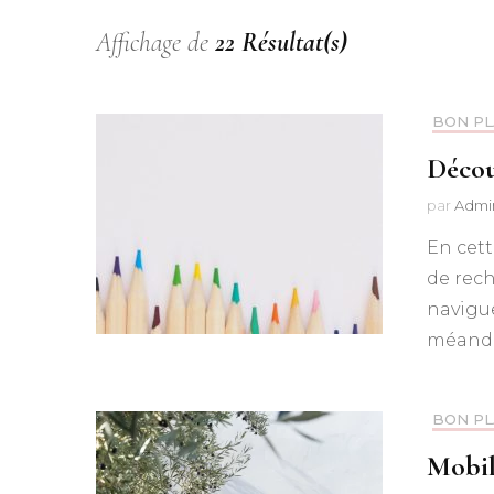
Affichage de
22 Résultat(s)
BON P
Décou
par
Admi
En cet
de rech
navigue
méandre
BON P
Mobil