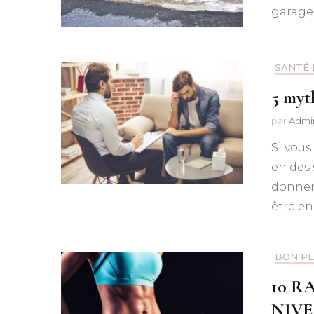
garage 
SANTÉ 
5 myt
par
Admi
Si vous
en des
donner 
être en
BON P
10 R
NIVE