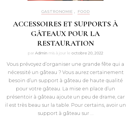
GASTRONOMIE
,
FOOD
ACCESSOIRES ET SUPPORTS À
GÂTEAUX POUR LA
RESTAURATION
par
Admin
mis à jour le
octobre 20, 2022
Vous prévoyez d’organiser une grande fête qui a
nécessité un gâteau ? Vous aurez certainement
besoin d’un support à gâteau de haute qualité
pour votre gâteau. La mise en place d’un
présentoir à gâteau ajoute un peu de drame, car
il est très beau sur la table. Pour certains, avoir un
support à gâteau sur …