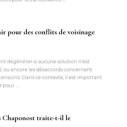
ir pour des conflits de voisinage
ent dégénérer si aucune solution n’est
été, ou encore les désaccords concernant
ensions. Dans ce contexte, il est important
r pour …
Chaponost traite-t-il le