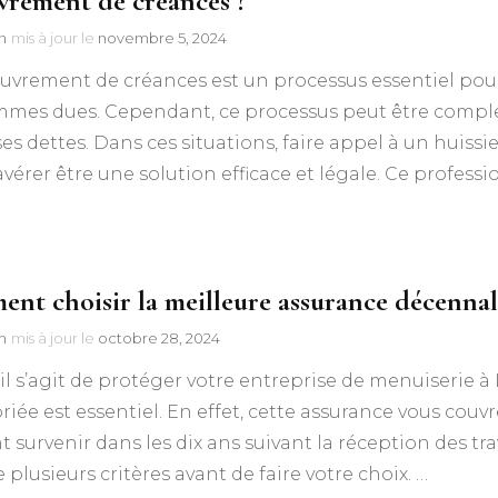
vrement de créances ?
n
mis à jour le
novembre 5, 2024
uvrement de créances est un processus essentiel pour
mes dues. Cependant, ce processus peut être complex
ses dettes. Dans ces situations, faire appel à un hui
avérer être une solution efficace et légale. Ce professi
nt choisir la meilleure assurance décennal
n
mis à jour le
octobre 28, 2024
il s’agit de protéger votre entreprise de menuiserie à
iée est essentiel. En effet, cette assurance vous couv
 survenir dans les dix ans suivant la réception des trav
plusieurs critères avant de faire votre choix. …