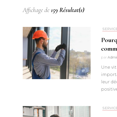
Affichage de
159 Résultat(s)
SERVIC
Pourq
comme
par
Admi
Une vit
importa
leur dé
positiv
SERVIC