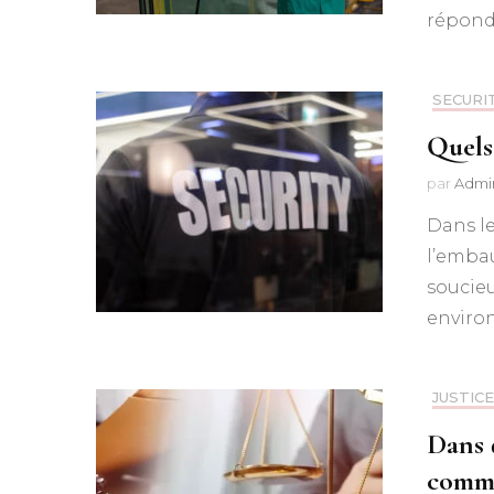
répondr
SECURI
Quels
par
Admi
Dans le
l’embau
soucieu
environ
JUSTICE
Dans q
comme