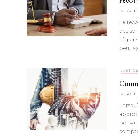
recou
par
Admi
Le reco
des som
régler 
peut s’
JUSTICE
Comme
par
Admi
Lorsqu’
appropr
pouvant
compte 