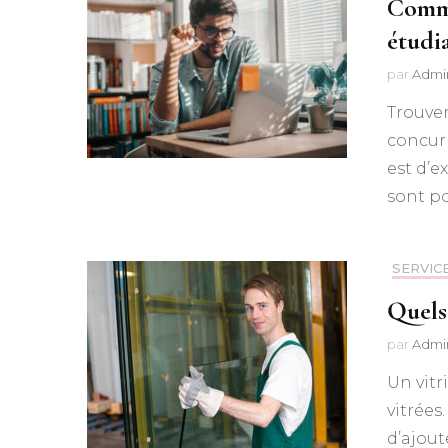
Comme
étudi
par
Admi
Trouver
concurr
est d’e
sont p
SERVIC
Quels 
par
Admi
Un vitr
vitrées
d’ajout