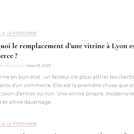
E A LA PERSONNE
uoi le remplacement d’une vitrine à Lyon es
rce ?
n
mis à jour le
mars 19, 2025
rine en bon état : un facteur clé pour attirer les client
nts d’un commerce. Elle est la première chose que vo
cision d’entrer ou non. Une vitrine propre, moderne
e et attire davantage …
E A LA PERSONNE