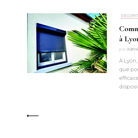
SECURI
Comme
à Lyo
par
Admi
À Lyon,
que pou
efficac
disposi
Pagination
des
publications