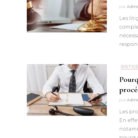
par
Admi
Les lit
complex
nécessa
respons
JUSTICE
Pourqu
procé
par
Admi
Les pro
En effe
notamm
pourquo