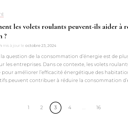
TÉ
nt les volets roulants peuvent-ils aider à 
n ?
n
mis à jour le
octobre 23, 2024
 la question de la consommation d’énergie est de plus 
r les entreprises. Dans ce contexte, les volets roul
e pour améliorer l’efficacité énergétique des habitati
tifs peuvent contribuer à réduire la consommation d’
Page
Page
Page
Page
Page
1
2
3
4
…
16