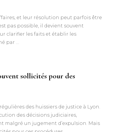
ires, et leur résolution peut parfois être
t pas possible, il devient souvent
clarifier les faits et établir les
né par …
ouvent sollicités pour des
égulières des huissiers de justice à Lyon.
écution des décisions judiciaires,
nt malgré un jugement d’expulsion. Mais
icités pour ces procédures …