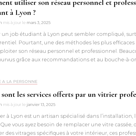
nt utiliser son réseau personnel et profes
ant à Lyon ?
n
mis à jour le
mars 3, 2025
 un job étudiant à Lyon peut sembler compliqué, sur
entiel. Pourtant, une des méthodes les plus efficace
xploiter son réseau personnel et professionnel. Beauc
ourvus grâce aux recommandations et au bouche-à-orei
E A LA PERSONNE
sont les services offerts par un vitrier prof
n
mis à jour le
janvier 13, 2025
ier à Lyon est un artisan spécialisé dans l’installation,
. Que vous ayez besoin de remplacer une vitre cassée, d
er des vitrages spécifiques à votre intérieur, ces pr