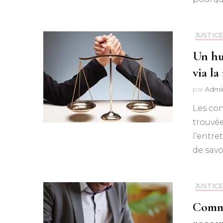
JUSTICE
Un hu
via la
par
Admi
Les con
trouvée
l’entre
de savo
JUSTICE
Comme