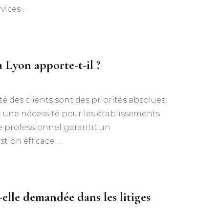
rvices …
 Lyon apporte-t-il ?
ité des clients sont des priorités absolues,
 une nécessité pour les établissements
ce professionnel garantit un
tion efficace …
-elle demandée dans les litiges