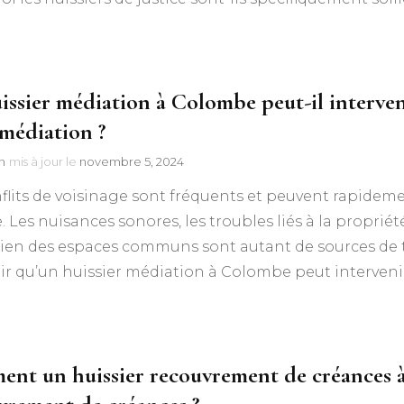
issier médiation à Colombe peut-il interven
 médiation ?
n
mis à jour le
novembre 5, 2024
flits de voisinage sont fréquents et peuvent rapidem
. Les nuisances sonores, les troubles liés à la propri
tien des espaces communs sont autant de sources de t
ir qu’un huissier médiation à Colombe peut interveni
nt un huissier recouvrement de créances à 