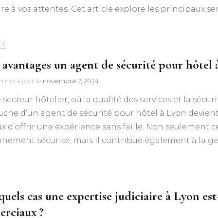
e à vos attentes. Cet article explore les principaux se
TÉ
 avantages un agent de sécurité pour hôtel à
n
mis à jour le
novembre 7, 2024
 secteur hôtelier, où la qualité des services et la sécur
che d’un agent de sécurité pour hôtel à Lyon devient
x d’offrir une expérience sans faille. Non seulement 
nement sécurisé, mais il contribue également à la ges
uels cas une expertise judiciaire à Lyon est
rciaux ?