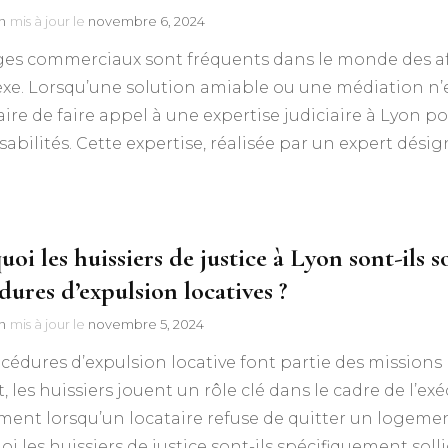
n
mis à jour le
novembre 6, 2024
iges commerciaux sont fréquents dans le monde des affa
e. Lorsqu’une solution amiable ou une médiation n’es
ire de faire appel à une expertise judiciaire à Lyon pour 
abilités. Cette expertise, réalisée par un expert désig
oi les huissiers de justice à Lyon sont-ils s
dures d’expulsion locatives ?
n
mis à jour le
novembre 5, 2024
cédures d’expulsion locative font partie des missions r
t, les huissiers jouent un rôle clé dans le cadre de l’ex
ent lorsqu’un locataire refuse de quitter un logeme
i les huissiers de justice sont-ils spécifiquement soll