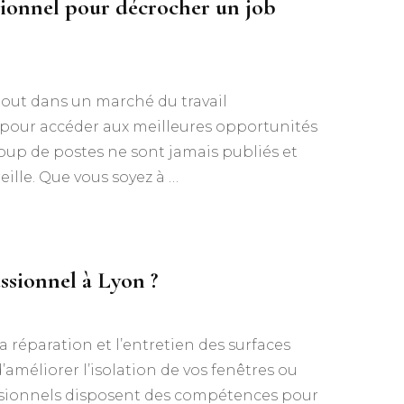
sionnel pour décrocher un job
tout dans un marché du travail
s pour accéder aux meilleures opportunités
oup de postes ne sont jamais publiés et
lle. Que vous soyez à …
essionnel à Lyon ?
 la réparation et l’entretien des surfaces
’améliorer l’isolation de vos fenêtres ou
ofessionnels disposent des compétences pour