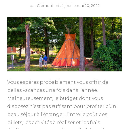
par
Clément
mis à jour le
mai 20, 2022
Vous espérez probablement vous offrir de
belles vacances une fois dans l’année.
Malheureusement, le budget dont vous
disposez n’est pas suffisant pour profiter d’un
beau séjour à l’étranger. Entre le coût des
billets, les activités à réaliser et les frais