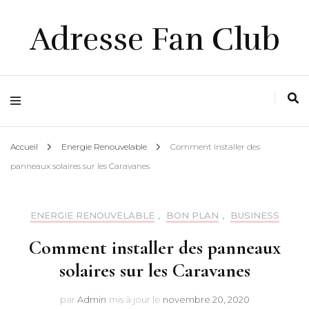
Adresse Fan Club
Accueil
Energie Renouvelable
Comment installer des
panneaux solaires sur les Caravanes
ENERGIE RENOUVELABLE
,
BON PLAN
,
BUSINESS
Comment installer des panneaux
solaires sur les Caravanes
par
Admin
mis à jour le
novembre 20, 2020