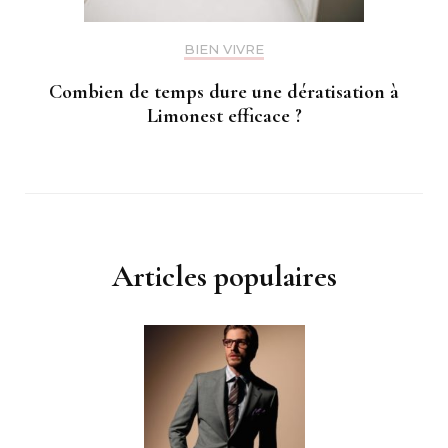
BIEN VIVRE
Combien de temps dure une dératisation à
Limonest efficace ?
Articles populaires