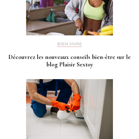
BIEN VIVRE
Découvrez les nouveaux conseils bien-être sur le
blog Plaisir Sextoy