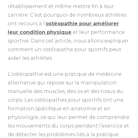
rétablissement et même mettre fin à leur
carrière. C’est pourquoi de nombreux athlètes
ont recours à l’
ostéopathie pour améliorer
leur condition physique
et leur performance
sportive. Dans cet article, nous allons expliquer
comment un ostéopathe pour sportifs peut
aider les athlètes.
L’ostéopathie est une pratique de médecine
alternative qui repose sur la manipulation
manuelle des muscles, des os et des tissus du
corps. Les ostéopathes pour sportifs ont une
formation spécifique en anatomie et en
physiologie, ce qui leur permet de comprendre
les mouvements du corps pendant l’exercice et
de détecter les problèmes liés à la pratique