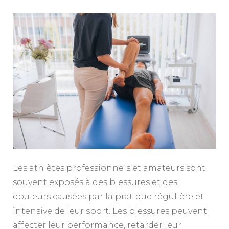
Les athlètes professionnels et amateurs sont
souvent exposés à des blessures et des
douleurs causées par la pratique régulière et
intensive de leur sport. Les blessures peuvent
affecter leur performance, retarder leur