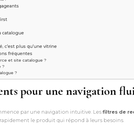
ngageants
irst
u catalogue
, c’est plus qu’une vitrine
ions fréquentes
rce et site catalogue ?
e ?
talogue ?
igents pour une navigation flu
mence par une navigation intuitive. Les
filtres de r
 rapidement le produit qui répond à leurs besoins.