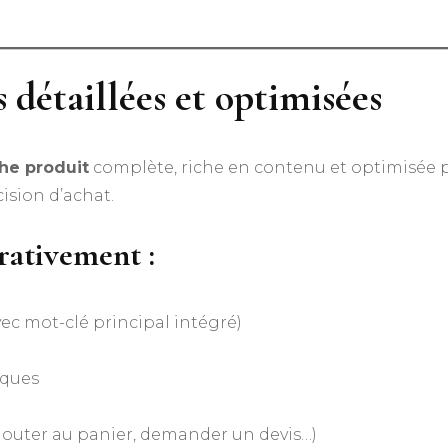
s détaillées et optimisées
che produit
complète, riche en contenu et optimisée po
ision d’achat.
rativement :
vec mot-clé principal intégré)
iques
)
(ajouter au panier, demander un devis…)