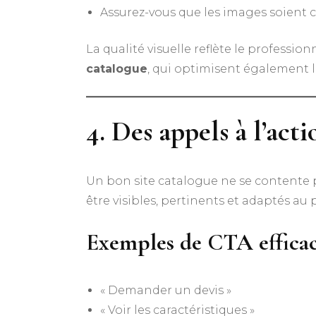
Assurez-vous que les images soient 
La qualité visuelle reflète le professio
catalogue
, qui optimisent également l
4. Des appels à l’act
Un bon site catalogue ne se contente pas
être visibles, pertinents et adaptés au p
Exemples de CTA efficac
« Demander un devis »
« Voir les caractéristiques »