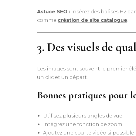
Astuce SEO :
insérez des balises H2 da
comme
création de site catalogue
.
3. Des visuels de qua
Les images sont souvent le premier élé
un clic et un départ.
Bonnes pratiques pour les
Utilisez plusieurs angles de vue
Intégrez une fonction de zoom
Ajoutez une courte vidéo si possible