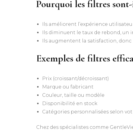
Pourquoi les filtres sont-
Ils améliorent l’expérience utilisate
Ils diminuent le taux de rebond, un 
Ils augmentent la satisfaction, donc
Exemples de filtres effica
Prix (croissant/décroissant)
Marque ou fabricant
Couleur, taille ou modèle
Disponibilité en stock
Catégories personnalisées selon vot
Chez des spécialistes comme GentleVie