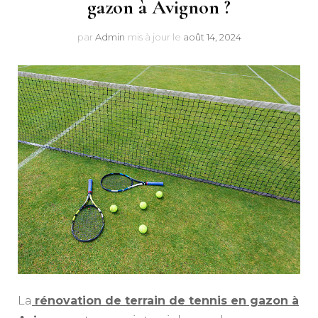
gazon à Avignon ?
par
Admin
mis à jour le
août 14, 2024
La
rénovation de terrain de tennis en gazon à