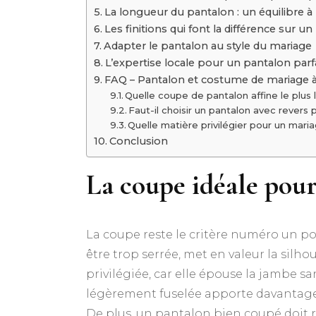
La longueur du pantalon : un équilibre à
Les finitions qui font la différence sur 
Adapter le pantalon au style du mariage
L’expertise locale pour un pantalon par
FAQ – Pantalon et costume de mariage 
Quelle coupe de pantalon affine le plus l
Faut-il choisir un pantalon avec revers
Quelle matière privilégier pour un mari
Conclusion
La coupe idéale pou
La coupe reste le critère numéro un p
être trop serrée, met en valeur la silh
privilégiée, car elle épouse la jambe 
légèrement fuselée apporte davantage d’éq
De plus, un pantalon bien coupé doit r