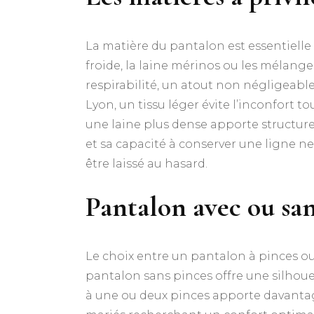
La matière du pantalon est essentiell
froide, la laine mérinos ou les mélange
respirabilité, un atout non négligeabl
Lyon, un tissu léger évite l’inconfort t
une laine plus dense apporte structure 
et sa capacité à conserver une ligne n
être laissé au hasard.
Pantalon avec ou sans
Le choix entre un pantalon à pinces ou
pantalon sans pinces offre une silhou
à une ou deux pinces apporte davantage