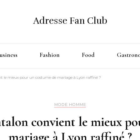
Adresse Fan Club
usiness
Fashion
Food
Gastron
nt le mieux pour un costume de mariage à Lyon raffiné ?
MODE HOMME
talon convient le mieux p
mariage à Lyon raffiné ?