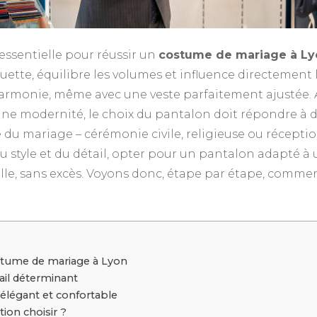
essentielle pour réussir un
costume de mariage à Ly
ouette, équilibre les volumes et influence directement 
armonie, même avec une veste parfaitement ajustée. A
ne modernité, le choix du pantalon doit répondre à des
te du mariage – cérémonie civile, religieuse ou récepti
u style et du détail, opter pour un pantalon adapté à
le, sans excès. Voyons donc, étape par étape, commen
stume de mariage à Lyon
tail déterminant
 élégant et confortable
ion choisir ?