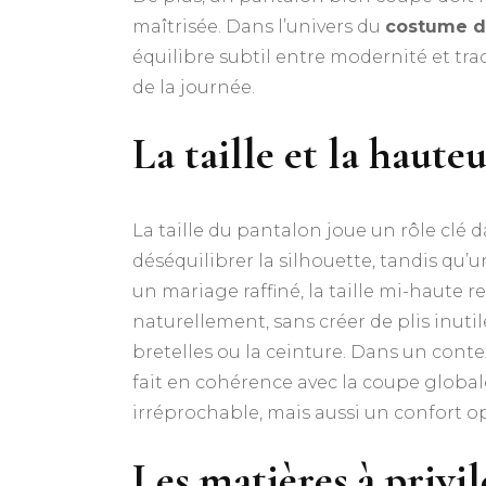
maîtrisée. Dans l’univers du
costume d
équilibre subtil entre modernité et trad
de la journée.
La taille et la haute
La taille du pantalon joue un rôle clé 
déséquilibrer la silhouette, tandis qu’u
un mariage raffiné, la taille mi-haute 
naturellement, sans créer de plis inutil
bretelles ou la ceinture. Dans un cont
fait en cohérence avec la coupe globa
irréprochable, mais aussi un confort o
Les matières à privi