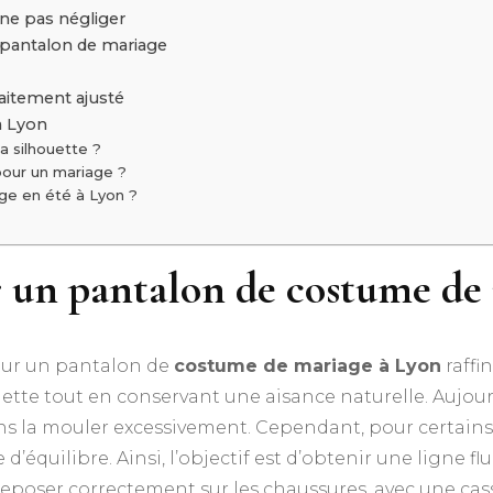
 ne pas négliger
un pantalon de mariage
faitement ajusté
à Lyon
a silhouette ?
 pour un mariage ?
age en été à Lyon ?
r un pantalon de costume de
our un pantalon de
costume de mariage à Lyon
raffi
ouette tout en conservant une aisance naturelle. Aujou
sans la mouler excessivement. Cependant, pour certai
uilibre. Ainsi, l’objectif est d’obtenir une ligne fluid
eposer correctement sur les chaussures, avec une cas