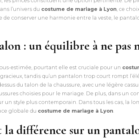
 les pinces constituent une option pertinente. De plu
ans l’univers du
costume de mariage à Lyon
, ce cho
e de conserver une harmonie entre la veste, le pantal
lon : un équilibre à ne pas 
us-estimée, pourtant elle est cruciale pour un
costu
gracieux, tandis qu’un pantalon trop court rompt l’élé
essus du talon de la chaussure, avec une légère cassur
ussures choisies pour le mariage. De plus, dans un con
r un style plus contemporain. Dans tous les cas, la lon
ance globale du
costume de mariage à Lyon
.
nt la différence sur un panta