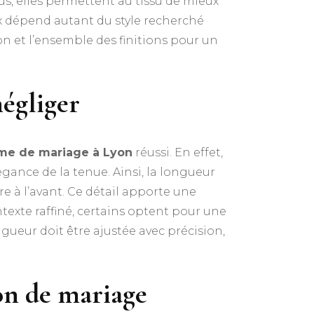
s, elles permettent au tissu de mieux
ix dépend autant du style recherché
on et l’ensemble des finitions pour un
négliger
me de mariage à Lyon
réussi. En effet,
gance de la tenue. Ainsi, la longueur
e à l’avant. Ce détail apporte une
texte raffiné, certains optent pour une
gueur doit être ajustée avec précision,
lon de mariage