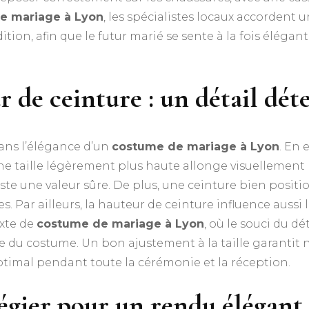
e mariage à Lyon
, les spécialistes locaux accordent u
ition, afin que le futur marié se sente à la fois élégan
ur de ceinture : un détail dé
dans l’élégance d’un
costume de mariage à Lyon
. En 
ne taille légèrement plus haute allonge visuellement le
reste une valeur sûre. De plus, une ceinture bien posi
es. Par ailleurs, la hauteur de ceinture influence aussi
exte de
costume de mariage à Lyon
, où le souci du dé
le du costume. Un bon ajustement à la taille garanti
ptimal pendant toute la cérémonie et la réception.
légier pour un rendu élégant