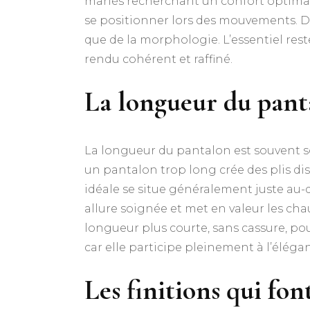
mariés recherchant un confort optimal,
se positionner lors des mouvements. D
que de la morphologie. L’essentiel rest
rendu cohérent et raffiné.
La longueur du panta
La longueur du pantalon est souvent so
un pantalon trop long crée des plis dis
idéale se situe généralement juste au-d
allure soignée et met en valeur les cha
longueur plus courte, sans cassure, pou
car elle participe pleinement à l’élég
Les finitions qui fo