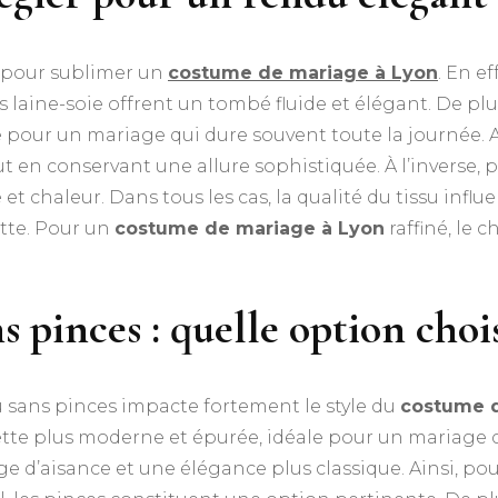
e pour sublimer un
costume de mariage à Lyon
. En e
s laine-soie offrent un tombé fluide et élégant. De pl
e pour un mariage qui dure souvent toute la journée. A
out en conservant une allure sophistiquée. À l’inverse,
et chaleur. Dans tous les cas, la qualité du tissu inf
ette. Pour un
costume de mariage à Lyon
raffiné, le 
 pinces : quelle option chois
 sans pinces impacte fortement le style du
costume d
ette plus moderne et épurée, idéale pour un mariage
 d’aisance et une élégance plus classique. Ainsi, pou