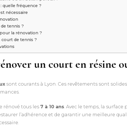
: quelle fréquence ?
est nécessaire
énovation
de tennis ?
pour la rénovation ?
court de tennis ?
vations
rénover un court en résine o
eux
sont courants à Lyon. Ces revêtements sont solide
rmances.
e rénové tous les
7 à 10 ans
. Avec le temps, la surfac
staurer l’adhérence et de garantir une meilleure qualit
essaire.