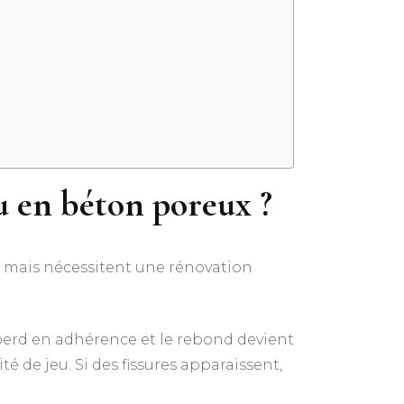
u en béton poreux ?
s mais nécessitent une rénovation
e perd en adhérence et le rebond devient
é de jeu. Si des fissures apparaissent,