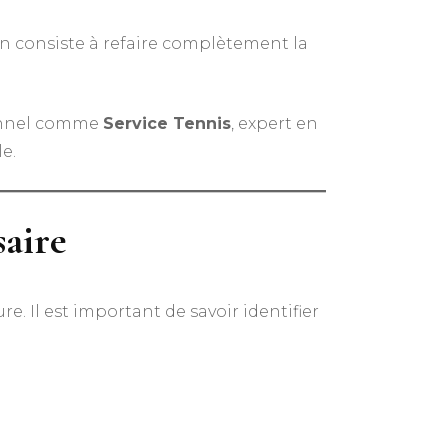
on consiste à refaire complètement la
sionnel comme
Service Tennis
, expert en
e.
saire
re. Il est important de savoir identifier