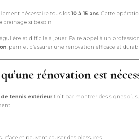
lement nécessaire tous les
10 à 15 ans
. Cette opérati
e drainage si besoin.
régulière et difficile à jouer. Faire appel à un profes
yon
, permet d’assurer une rénovation efficace et durabl
 qu’une rénovation est néces
 de tennis extérieur
finit par montrer des signes d’usu
ment.
la surface et peuvent causer des blessures.