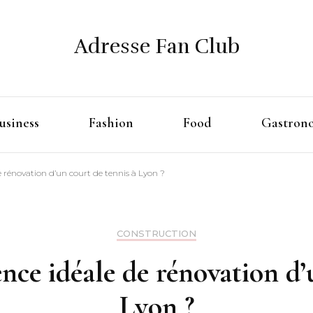
Adresse Fan Club
usiness
Fashion
Food
Gastron
de rénovation d’un court de tennis à Lyon ?
CONSTRUCTION
ence idéale de rénovation d’
Lyon ?