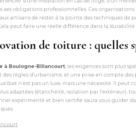
bénéficier d’une médiation en cas de litige, d’un meill
ans ses obligations professionnelles. Ces organisatio
ux artisans de rester à la pointe des techniques de po
la peut faire une réelle différence dans la durabilité
ovation de toiture : quelles s
re à Boulogne-Billancourt
, les exigences sont plus sp
rict des règles d’urbanisme, et une prise en compte d
alibat n’est pas un luxe, mais une nécessité. Il peut c
s plus adaptées (étanchéité, isolation par l’extérieur), 
nel expérimenté et bien certifié saura vous guider da
iques.
ancourt