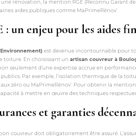
s une rénovation, la mention RGE (Reconnu Garant de 
ertaines aides publiques comme MaPrimeRénov’.
 : un enjeu pour les aides fi
’Environnement)
est devenue incontournable pour tou
e toiture. En choisissant un
artisan couvreur à Boulo
ie non seulement d’une expertise accrue en performan
 publics. Par exemple, l’isolation thermique de la toit
 taux zéro ou MaPrimeRénov’. Pour obtenir la mention 
capacité à mettre en œuvre des techniques respectue
urances et garanties décenna
 bon couvreur doit obligatoirement être assuré. L’ass