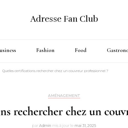
Adresse Fan Club
usiness
Fashion
Food
Gastron
Quelles certifications rechercher chez un couvreur professionnel ?
AMÉNAGEMENT
ons rechercher chez un couv
par
Admin
mis à jour le
mai 31, 2025