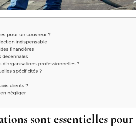
lles pour un couvreur ?
sélection indispensable
ides financières
s décennales
s d’organisations professionnelles ?
uelles spécificités ?
avis clients ?
rien négliger
ations sont essentielles pou