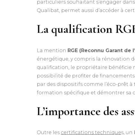
particuliers souhaitant s’engager dan
Qualibat, permet aussi d’accéder à c
La qualification RGE
La mention
RGE (Reconnu Garant de l
énergétique, y compris la rénovation d
qualification, le propriétaire bénéfic
possibilité de profiter de financements
par des dispositifs comme l’éco-prêt à
formation spécifique et démontrer sa 
L’importance des ass
Outre les
certifications technique
s, un