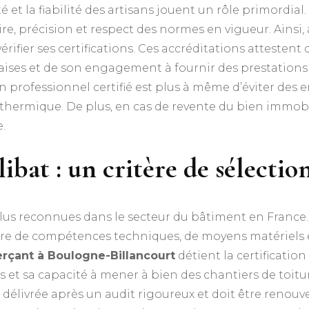
et la fiabilité des artisans jouent un rôle primordial.
faire, précision et respect des normes en vigueur. Ains
de vérifier ses certifications. Ces accréditations attest
ses et de son engagement à fournir des prestations d
n professionnel certifié est plus à même d’éviter des
n thermique. De plus, en cas de revente du bien immobi
e.
ibat : un critère de sélectio
lus reconnues dans le secteur du bâtiment en France. E
ière de compétences techniques, de moyens matériels 
rçant à Boulogne-Billancourt
détient la certification 
es et sa capacité à mener à bien des chantiers de toitu
 délivrée après un audit rigoureux et doit être renouv