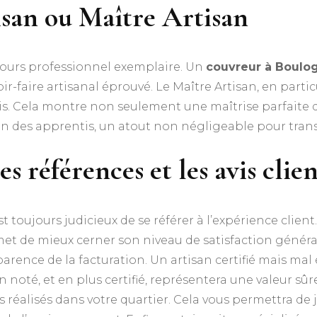
isan ou Maître Artisan
rcours professionnel exemplaire. Un
couvreur à Boulog
r-faire artisanal éprouvé. Le Maître Artisan, en particu
is. Cela montre non seulement une maîtrise parfaite 
n des apprentis, un atout non négligeable pour tra
s références et les avis clien
 est toujours judicieux de se référer à l’expérience clien
t de mieux cerner son niveau de satisfaction générale,
arence de la facturation. Un artisan certifié mais mal 
 noté, et en plus certifié, représentera une valeur sû
s réalisés dans votre quartier. Cela vous permettra de ju