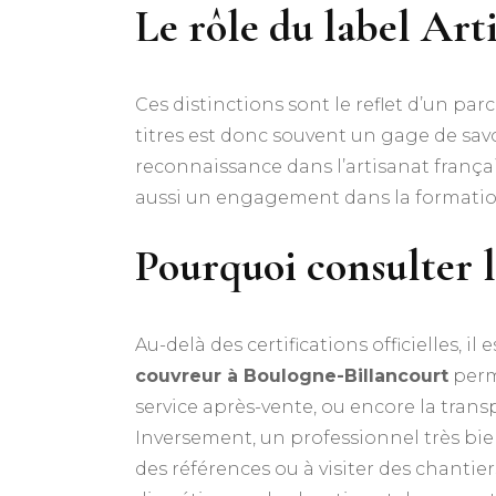
Le rôle du label Art
Ces distinctions sont le reflet d’un pa
titres est donc souvent un gage de savoi
reconnaissance dans l’artisanat frança
aussi un engagement dans la formatio
Pourquoi consulter le
Au-delà des certifications officielles, il
couvreur à Boulogne-Billancourt
perme
service après-vente, ou encore la transp
Inversement, un professionnel très bien
des références ou à visiter des chantier