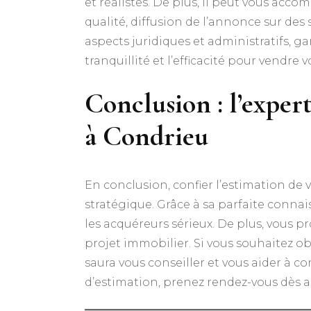
et réalistes. De plus, il peut vous acco
qualité, diffusion de l’annonce sur des 
aspects juridiques et administratifs, ga
tranquillité et l’efficacité pour vendre
Conclusion : l’expert
à Condrieu
En conclusion, confier l’estimation de 
stratégique. Grâce à sa parfaite connais
les acquéreurs sérieux. De plus, vous 
projet immobilier. Si vous souhaitez obt
saura vous conseiller et vous aider à 
d’estimation, prenez rendez-vous dès au