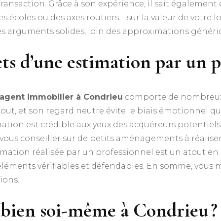
ansaction. Grâce à son expérience, il sait également é
 écoles ou des axes routiers – sur la valeur de votre 
es arguments solides, loin des approximations généri
ts d’une estimation par un p
agent immobilier à Condrieu
comporte de nombreux 
 tout, et son regard neutre évite le biais émotionnel q
ation est crédible aux yeux des acquéreurs potentiels, 
t vous conseiller sur de petits aménagements à réalise
stimation réalisée par un professionnel est un atout en
es éléments vérifiables et défendables. En somme, vous 
ions.
 bien soi-même à Condrieu ?