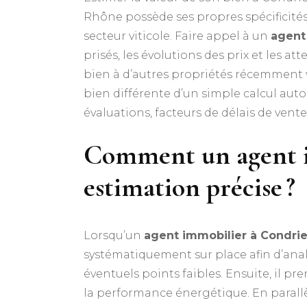
Rhône possède ses propres spécificités
secteur viticole. Faire appel à un
agent
prisés, les évolutions des prix et les a
bien à d’autres propriétés récemment v
bien différente d’un simple calcul auto
évaluations, facteurs de délais de vent
Comment un agent im
estimation précise ?
Lorsqu’un
agent immobilier à Condri
systématiquement sur place afin d’analys
éventuels points faibles. Ensuite, il pr
la performance énergétique. En parallèl