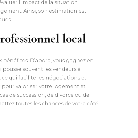
valuer l’impact de la situation
logement. Ainsi, son estimation est
ques.
rofessionnel local
bénéfices. D’abord, vous gagnez en
ui pousse souvent les vendeurs à
ce qui facilite les négociations et
r pour valoriser votre logement et
 cas de succession, de divorce ou de
mettez toutes les chances de votre côté