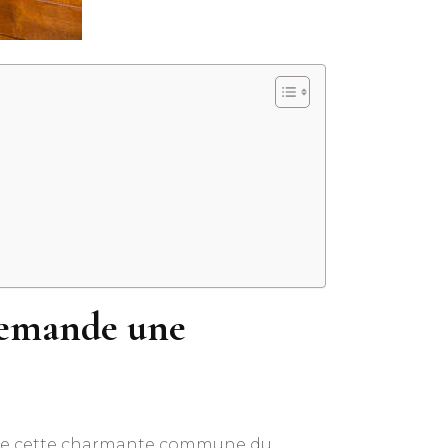
demande une
er de cette charmante commune du