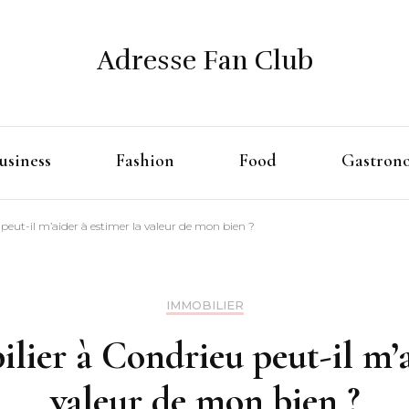
Adresse Fan Club
usiness
Fashion
Food
Gastron
eut-il m’aider à estimer la valeur de mon bien ?
IMMOBILIER
ier à Condrieu peut-il m’a
valeur de mon bien ?