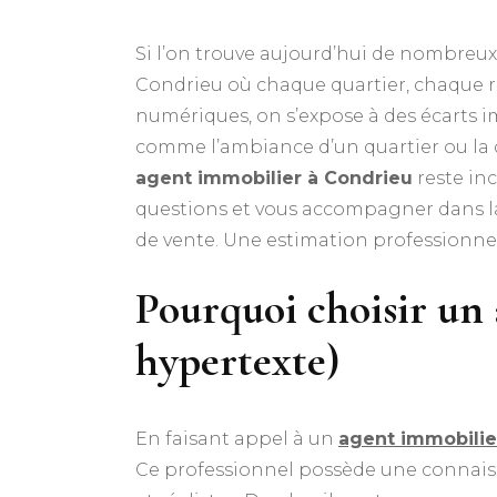
Si l’on trouve aujourd’hui de nombreux 
Condrieu où chaque quartier, chaque ru
numériques, on s’expose à des écarts imp
comme l’ambiance d’un quartier ou la q
agent immobilier à Condrieu
reste inc
questions et vous accompagner dans la 
de vente. Une estimation professionnell
Pourquoi choisir un 
hypertexte)
En faisant appel à un
agent immobilie
Ce professionnel possède une connaissa