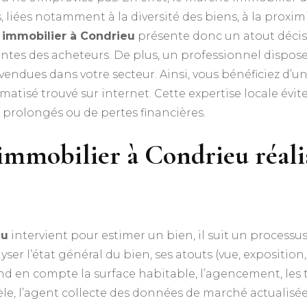
, liées notamment à la diversité des biens, à la proxi
 immobilier à Condrieu
présente donc un atout décisif :
ttentes des acheteurs. De plus, un professionnel dispos
endues dans votre secteur. Ainsi, vous bénéficiez d’u
matisé trouvé sur internet. Cette expertise locale évit
e prolongés ou de pertes financières.
mobilier à Condrieu réalis
eu
intervient pour estimer un bien, il suit un processus
er l’état général du bien, ses atouts (vue, exposition, 
end en compte la surface habitable, l’agencement, les t
e, l’agent collecte des données de marché actualisées 