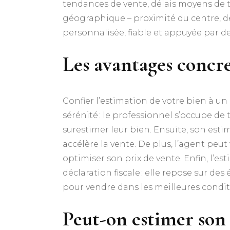
tendances de vente, délais moyens de tr
géographique – proximité du centre, des
personnalisée, fiable et appuyée par d
Les avantages concre
Confier l’estimation de votre bien à un
sérénité : le professionnel s’occupe de
surestimer leur bien. Ensuite, son estim
accélère la vente. De plus, l’agent peu
optimiser son prix de vente. Enfin, l’e
déclaration fiscale : elle repose sur d
pour vendre dans les meilleures condit
Peut-on estimer son