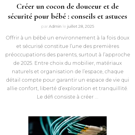
Créer un cocon de douceur et de
sécurité pour bébé : conseils et astuces
par
Admin
le
juillet 28, 2025
Offrir à un bébé un environnement à la fois doux
et sécurisé constitue l’une des premières
préoccupations des parents, surtout à l’approche
de 2025. Entre choix du mobilier, matériaux
naturels et organisation de l’espace, chaque
détail compte pour garantir un espace de vie qui
allie confort, liberté d’exploration et tranquillité.
Le défi consiste à créer …