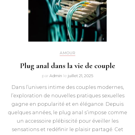
AMOUR
Plug anal dans la vie de couple
par
Admin
le
juillet 21, 2025
Dans l’univers intime des couples modernes,
l’exploration de nouvelles pratiques sexuelles
gagne en popularité et en élégance. Depuis
quelques années, le plug anal s’impose comme
un accessoire plébiscité pour éveiller les
sensations et redéfinir le plaisir partagé. Cet