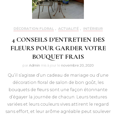
DÉCORATION FLORAL
,
ACTUALITÉ
,
INTÉRIEUR
4 CONSEILS D’ENTRETIEN DES
FLEURS POUR GARDER VOTRE
BOUQUET FRAIS
par
Admin
mis à jour le
novembre 20, 2020
Qu’il s’agisse d’un cadeau de mariage ou d’une
décoration floral de salon de bon goût, les
bouquets de fleurs sont une façon étonnante
d’égayer la journée de chacun. Leurs textures
variées et leurs couleurs vives attirent le regard
sans effort, et leur arôme agréable peut soulever