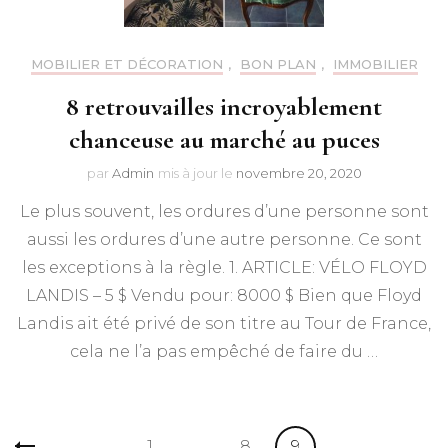
MOBILIER ET DÉCORATION
,
BON PLAN
,
IMMOBILIER
8 retrouvailles incroyablement
chanceuse au marché au puces
par
Admin
mis à jour le
novembre 20, 2020
Le plus souvent, les ordures d’une personne sont
aussi les ordures d’une autre personne. Ce sont
les exceptions à la règle. 1. ARTICLE: VÉLO FLOYD
LANDIS – 5 $ Vendu pour: 8000 $ Bien que Floyd
Landis ait été privé de son titre au Tour de France,
cela ne l’a pas empêché de faire du …
Pagination
Page
Page
Page
1
…
8
9