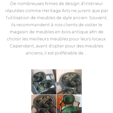
De nombreuses firmes de design d’intérieur
réputées comme Heritage Arts ne jurent que par
l’utilisation de meubles de style ancien. Souvent,
ils recommandent à nos clients de visiter le
magasin de meubles en bois antique afin de
choisir les meilleurs meubles pour leurs locaux.
Cependant, avant d’opter pour des meubles
anciens, il est préférable de …