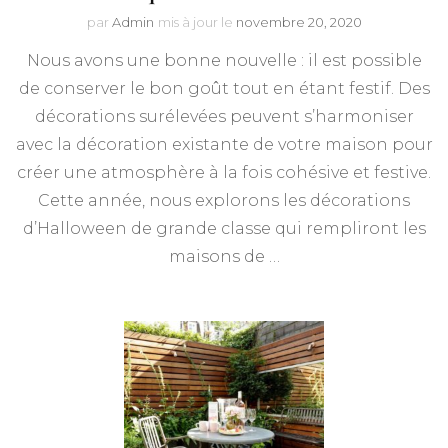
par
Admin
mis à jour le
novembre 20, 2020
Nous avons une bonne nouvelle : il est possible
de conserver le bon goût tout en étant festif. Des
décorations surélevées peuvent s’harmoniser
avec la décoration existante de votre maison pour
créer une atmosphère à la fois cohésive et festive.
Cette année, nous explorons les décorations
d’Halloween de grande classe qui rempliront les
maisons de …