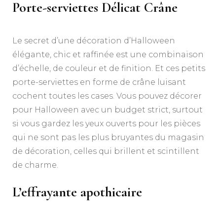
Porte-serviettes Délicat Crâne
Le secret d’une décoration d’Halloween
élégante, chic et raffinée est une combinaison
d’échelle, de couleur et de finition. Et ces petits
porte-serviettes en forme de crâne luisant
cochent toutes les cases. Vous pouvez décorer
pour Halloween avec un budget strict, surtout
si vous gardez les yeux ouverts pour les pièces
qui ne sont pas les plus bruyantes du magasin
de décoration, celles qui brillent et scintillent
de charme.
L’effrayante apothicaire