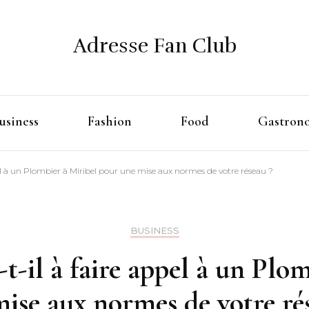
Adresse Fan Club
usiness
Fashion
Food
Gastron
pel à un Plombier à Miribel pour une mise aux normes de votre réseau ?
BUSINESS
-t-il à faire appel à un Plo
ise aux normes de votre ré