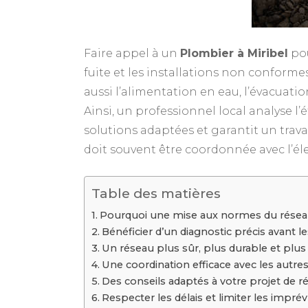
Faire appel à un
Plombier à Miribel
pou
fuite et les installations non conforme
aussi l’alimentation en eau, l’évacuatio
Ainsi, un professionnel local analyse l’é
solutions adaptées et garantit un trava
doit souvent être coordonnée avec l’élec
Table des matières
Pourquoi une mise aux normes du réseau
Bénéficier d’un diagnostic précis avant le
Un réseau plus sûr, plus durable et plu
Une coordination efficace avec les autre
Des conseils adaptés à votre projet de r
Respecter les délais et limiter les impré