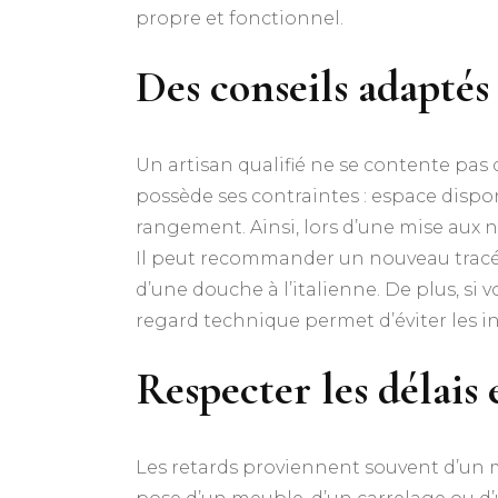
propre et fonctionnel.
Des conseils adaptés
Un artisan qualifié ne se contente pas 
possède ses contraintes : espace dispo
rangement. Ainsi, lors d’une mise aux 
Il peut recommander un nouveau tracé d
d’une douche à l’italienne. De plus, si
regard technique permet d’éviter les i
Respecter les délais 
Les retards proviennent souvent d’un 