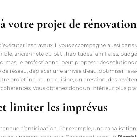
 à votre projet de rénovation
d’exécuter les travaux. Il vous accompagne aussi dans
nible, ancienneté du bâti, habitudes familiales, budge
normes, le professionnel peut proposer des solutions 
e réseau, déplacer une arrivée d’eau, optimiser l’évac
 votre projet inclut une cuisine, un dressing, des revê
ncohérences. Vous obtenez donc un intérieur plus pra
et limiter les imprévus
manque d’anticipation. Par exemple, une canalisation