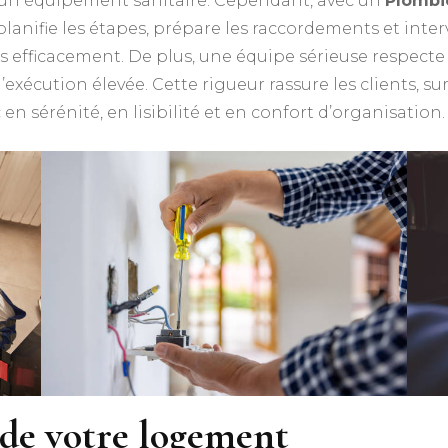
’un équipement sanitaire. Cependant, avec un
Plombie
 planifie les étapes, prépare les raccordements et int
us efficacement. De plus, une équipe sérieuse respect
exécution élevée. Cette rigueur rassure les clients, su
n sérénité, en lisibilité et en confort d’organisation.
 de votre logement