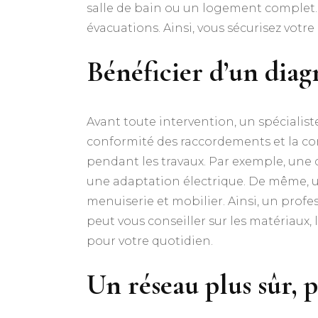
salle de bain ou un logement complet. Grâ
évacuations. Ainsi, vous sécurisez vot
Bénéficier d’un diag
Avant toute intervention, un spécialiste 
conformité des raccordements et la co
pendant les travaux. Par exemple, une c
une adaptation électrique. De même, u
menuiserie et mobilier. Ainsi, un profe
peut vous conseiller sur les matériaux,
pour votre quotidien.
Un réseau plus sûr, 