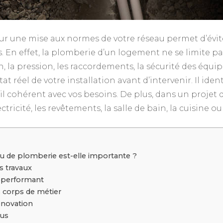
r une mise aux normes de votre réseau permet d’éviter
s. En effet, la plomberie d’un logement ne se limite pa
n, la pression, les raccordements, la sécurité des équi
tat réel de votre installation avant d’intervenir. Il iden
il cohérent avec vos besoins. De plus, dans un projet 
tricité, les revêtements, la salle de bain, la cuisine o
 de plomberie est-elle importante ?
s travaux
s performant
s corps de métier
énovation
vus