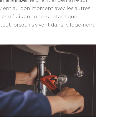
r à Miribel
, le chantier démarre sur
ervient au bon moment avec les autres
e les délais annoncés autant que
rtout lorsqu’ils vivent dans le logement