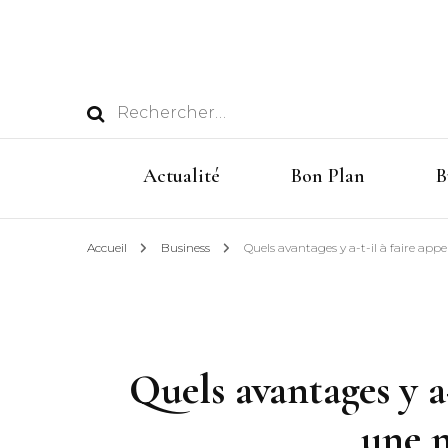
Rechercher :
Actualité
Bon Plan
B
Accueil
Business
Quels avantages y a-t-il à faire ap
Quels avantages y a
une m