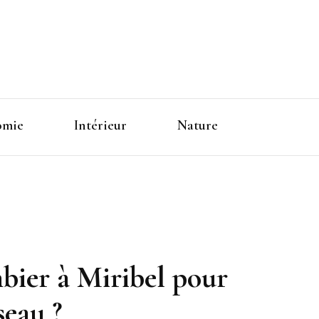
omie
Intérieur
Nature
mbier à Miribel pour
seau ?