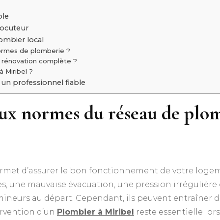
ble
locuteur
ombier local
normes de plomberie ?
e rénovation complète ?
à Miribel ?
 un professionnel fiable
ux normes du réseau de plom
et d’assurer le bon fonctionnement de votre logemen
, une mauvaise évacuation, une pression irrégulière ou
ineurs au départ. Cependant, ils peuvent entraîner d
ervention d’un
Plombier à Miribel
reste essentielle lo