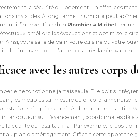
ectement la sécurité du logement. En effet, des racco
ations invisibles. À long terme, l’humidité peut abîmer 
ourquoi l’intervention d’un
Plombier à Miribel
permet d
ectueux, améliore les évacuations et optimise la circu
er. Ainsi, votre salle de bain, votre cuisine ou votre b
limite les interventions d’urgence après la rénovation.
icace avec les autres corps 
erie ne fonctionne jamais seule. Elle doit s’intégrer a
 bain, les meubles sur mesure ou encore la menuiserie. 
 prestations simplifie considérablement le chantier. V
l interlocuteur suit l’avancement, coordonne les délais
e la qualité du résultat final. Par exemple, le posit
nt au plan d’aménagement. Grâce à cette approche glo