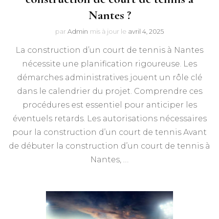
Nantes ?
par
Admin
mis à jour le
avril 4, 2025
La construction d’un court de tennis à Nantes
nécessite une planification rigoureuse. Les
démarches administratives jouent un rôle clé
dans le calendrier du projet. Comprendre ces
procédures est essentiel pour anticiper les
éventuels retards.​ Les autorisations nécessaires
pour la construction d’un court de tennis Avant
de débuter la construction d’un court de tennis à
Nantes, …