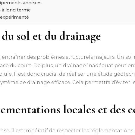
quipements annexes
n à long terme
l expérimenté
du sol et du drainage
t entraîner des problèmes structurels majeurs. Un sol
urface du court. De plus, un drainage inadéquat peut e
la pluie. Il est donc crucial de réaliser une étude gé
ystème de drainage efficace. Cela permettra d’éviter l
ementations locales et des c
e, il est impératif de respecter les réglementations