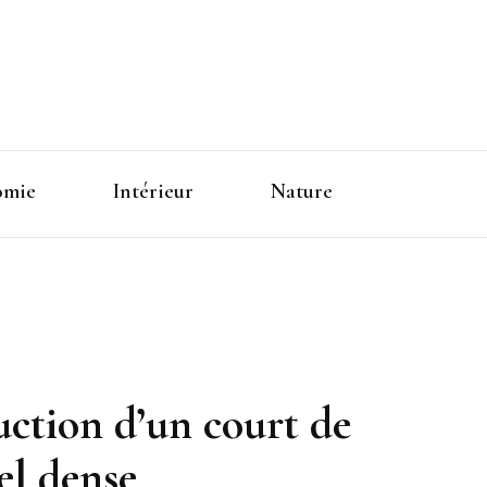
omie
Intérieur
Nature
uction d’un court de
el dense