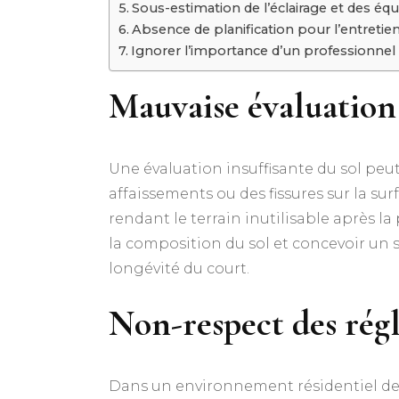
Sous-estimation de l’éclairage et des é
Absence de planification pour l’entretie
Ignorer l’importance d’un professionne
Mauvaise évaluation 
Une évaluation insuffisante du sol peu
affaissements ou des fissures sur la s
rendant le terrain inutilisable après 
la composition du sol et concevoir un s
longévité du court.​
Non-respect des régl
Dans un environnement résidentiel dens