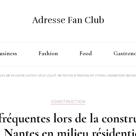
Adresse Fan Club
usiness
Fashion
Food
Gastron
ors de la construction d’un court de tennis à Nantes en milieu résidentiel dense
CONSTRUCTION
fréquentes lors de la constr
à Nantes en milieu résidenti