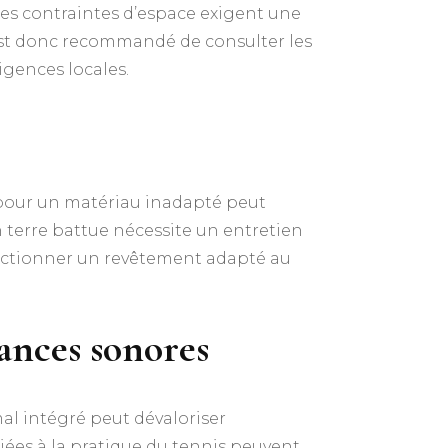
, les contraintes d’espace exigent une
l est donc recommandé de consulter les
gences locales.​
 pour un matériau inadapté peut
 terre battue nécessite un entretien
électionner un revêtement adapté au
sances sonores
al intégré peut dévaloriser
liées à la pratique du tennis peuvent