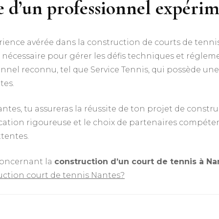
e d’un professionnel expéri
rience avérée dans la construction de courts de tenni
 nécessaire pour gérer les défis techniques et réglemen
onnel reconnu, tel que Service Tennis, qui possède une
es.​
ntes, tu assureras la réussite de ton projet de constr
ication rigoureuse et le choix de partenaires compéten
tentes.​
concernant la
construction d’un court de tennis à Na
uction court de tennis Nantes?