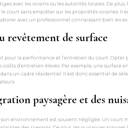
tiges avec les voisins ou les autorités locales. De plus
le court sans empiéter sur les propriétés voisines. I
aborer avec un professionnel connaissant bien les exi
u revêtement de surface
t pour la performance et l’entretien du court. Opter
coûts d’entretien élevés. Par exemple, une surface en
 dans un cadre résidentiel. Il est donc essentiel de s
teurs.​
gration paysagère et des nui
s son environnement est souvent négligée. Un court m
plaintes des riverains. De plus, les nuisances sonores 