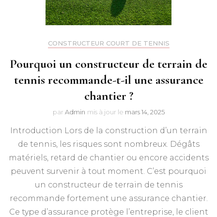
CONSTRUCTEUR COURT DE TENNIS
Pourquoi un constructeur de terrain de
tennis recommande-t-il une assurance
chantier ?
par
Admin
mis à jour le
mars 14, 2025
Introduction Lors de la construction d’un terrain
de tennis, les risques sont nombreux. Dégâts
matériels, retard de chantier ou encore accidents
peuvent survenir à tout moment. C’est pourquoi
un constructeur de terrain de tennis
recommande fortement une assurance chantier.
Ce type d’assurance protège l’entreprise, le client