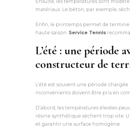
Ensuite, les températures sont modérée
matériaux. Le béton, par exemple, sèch
Enfin, le printemps permet de terminer 
haute saison.
Service Tennis
recommand
L’été : une période 
constructeur de terr
L’été est souvent une période chargée 
inconvénients doivent être pris en co
D’abord, les températures élevées peuv
résine synthétique sèchent trop vite. 
et garantir une surface homogène.