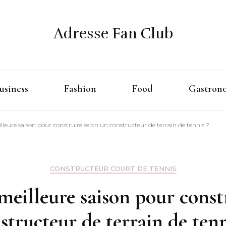
Adresse Fan Club
usiness
Fashion
Food
Gastron
illeure saison pour construire selon un constructeur de terrain de tennis ?
CONSTRUCTEUR COURT DE TENNIS
 meilleure saison pour const
structeur de terrain de tenn