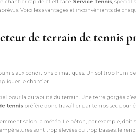
n chantier rapide et efficace.
Service Tennis
, spécia
imprévus. Voici les avantages et inconvénients de chaq
cteur de terrain de tennis
pr
soumis aux conditions climatiques. Un sol trop humid
pliquer le chantier.
iel pour la durabilité du terrain. Une terre gorgée d’
de tennis
préfère donc travailler par temps sec pour é
féremment selon la météo. Le béton, par exemple, doit
températures sont trop élevées ou trop basses, le rendu