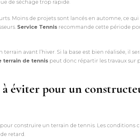
que de séchage trop rapide.
ourts. Moins de projets sont lancés en automne, ce qu
sseurs.
Service Tennis
recommande cette période pour
rrain avant l’hiver. Si la base est bien réalisée, il sera
 terrain de tennis
peut donc répartir les travaux sur 
e à éviter pour un
constructe
pour construire un terrain de tennis. Les conditions c
de retard.