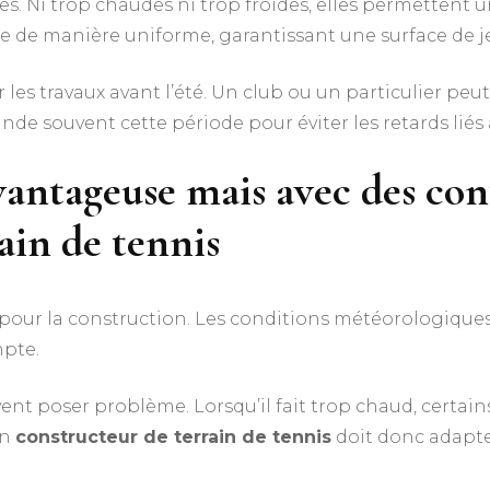
s. Ni trop chaudes ni trop froides, elles permettent
e de manière uniforme, garantissant une surface de je
les travaux avant l’été. Un club ou un particulier peut
e souvent cette période pour éviter les retards liés 
avantageuse mais avec des co
ain de tennis
pour la construction. Les conditions météorologiques 
mpte.
ent poser problème. Lorsqu’il fait trop chaud, certa
Un
constructeur de terrain de tennis
doit donc adapter