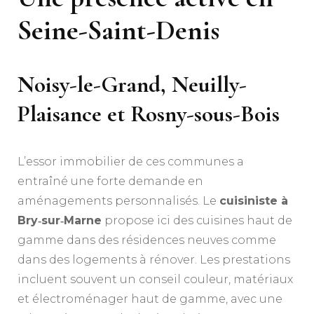
Seine-Saint-Denis
Noisy-le-Grand, Neuilly-
Plaisance et Rosny-sous-Bois
L’essor immobilier de ces communes a
entraîné une forte demande en
aménagements personnalisés. Le
cuisiniste à
Bry‑sur‑Marne
propose ici des cuisines haut de
gamme dans des résidences neuves comme
dans des logements à rénover. Les prestations
incluent souvent un conseil couleur, matériaux
et électroménager haut de gamme, avec une