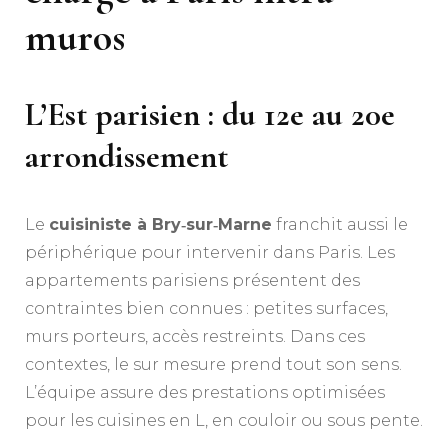
muros
L’Est parisien : du 12e au 20e
arrondissement
Le
cuisiniste à Bry‑sur‑Marne
franchit aussi le
périphérique pour intervenir dans Paris. Les
appartements parisiens présentent des
contraintes bien connues : petites surfaces,
murs porteurs, accès restreints. Dans ces
contextes, le sur mesure prend tout son sens.
L’équipe assure des prestations optimisées
pour les cuisines en L, en couloir ou sous pente.