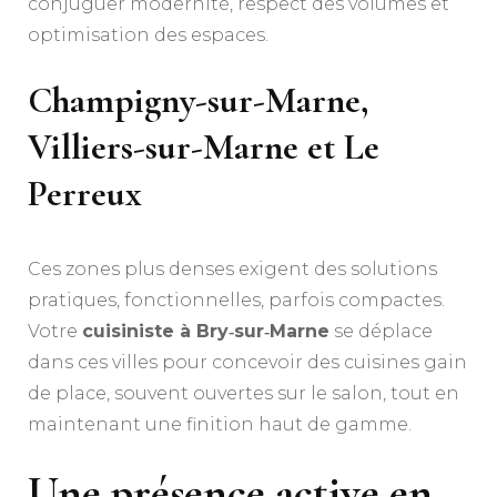
conjuguer modernité, respect des volumes et
optimisation des espaces.
Champigny-sur-Marne,
Villiers-sur-Marne et Le
Perreux
Ces zones plus denses exigent des solutions
pratiques, fonctionnelles, parfois compactes.
Votre
cuisiniste à Bry‑sur‑Marne
se déplace
dans ces villes pour concevoir des cuisines gain
de place, souvent ouvertes sur le salon, tout en
maintenant une finition haut de gamme.
Une présence active en