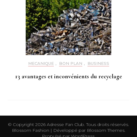
MECANIQUE
,
BON PLAN
,
BUSINESS
13 avantages et inconvénients du recyclage
© Copyright 2026
Adresse Fan Club
. Tous droits réservés.
Blossom Fashion | Développé par
Blossom Themes
.
Propulsé par
WordPress
.