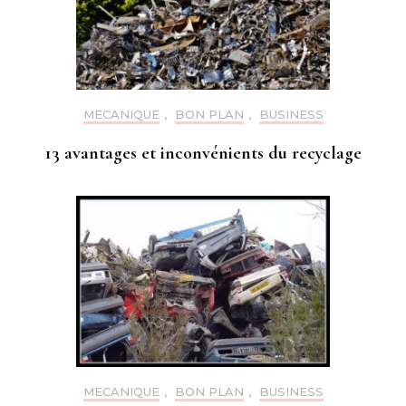
MECANIQUE
,
BON PLAN
,
BUSINESS
13 avantages et inconvénients du recyclage
MECANIQUE
,
BON PLAN
,
BUSINESS