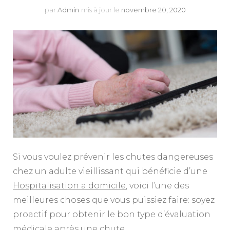
par
Admin
mis à jour le
novembre 20, 2020
Si vous voulez prévenir les chutes dangereuses
chez un adulte vieillissant qui bénéficie d’une
Hospitalisation a domicile
, voici l’une des
meilleures choses que vous puissiez faire: soyez
proactif pour obtenir le bon type d’évaluation
médicale après une chute.