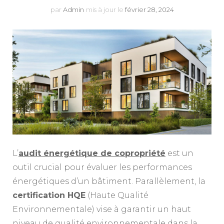
par
Admin
mis à jour le
février 28, 2024
L’
audit énergétique de copropriété
est un
outil crucial pour évaluer les performances
énergétiques d’un bâtiment. Parallèlement, la
certification HQE
(Haute Qualité
Environnementale) vise à garantir un haut
niveau de qualité environnementale dans la