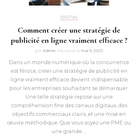
DIGITAL
Comment créer une stratégie de
publicité en ligne vraiment efficace ?
par
Admin
mis à jour le
mai 9, 2025
Dans un monde numérique où la concurrence
est féroce, créer une stratégie de publicité en
ligne vraiment efficace devient indispensable
pour les entreprises souhaitant se démarquer.
Une telle stratégie repose sur une
compréhension fine des canaux digitaux, des
objectifs commerciaux clairs, et une mise en
œuvre méthodique. Que vous soyez une PME ou
une grande …