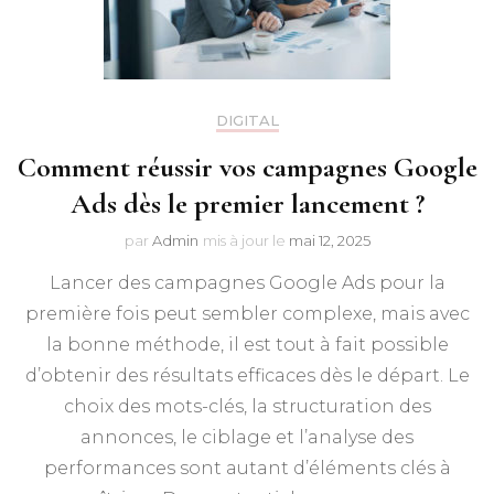
DIGITAL
Comment réussir vos campagnes Google
Ads dès le premier lancement ?
par
Admin
mis à jour le
mai 12, 2025
Lancer des campagnes Google Ads pour la
première fois peut sembler complexe, mais avec
la bonne méthode, il est tout à fait possible
d’obtenir des résultats efficaces dès le départ. Le
choix des mots-clés, la structuration des
annonces, le ciblage et l’analyse des
performances sont autant d’éléments clés à