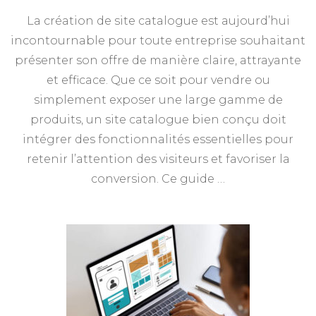
La création de site catalogue est aujourd’hui
incontournable pour toute entreprise souhaitant
présenter son offre de manière claire, attrayante
et efficace. Que ce soit pour vendre ou
simplement exposer une large gamme de
produits, un site catalogue bien conçu doit
intégrer des fonctionnalités essentielles pour
retenir l’attention des visiteurs et favoriser la
conversion. Ce guide …