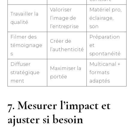
Valoriser
Matériel pro,
Travailler la
l’image de
éclairage,
qualité
l’entreprise
son
Filmer des
Préparation
Créer de
témoignage
et
l’authenticité
s
spontanéité
Diffuser
Multicanal +
Maximiser la
stratégique
formats
portée
ment
adaptés
7. Mesurer l’impact et
ajuster si besoin