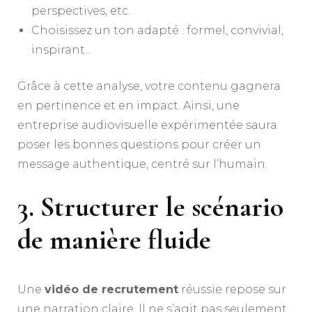
perspectives, etc.
Choisissez un ton adapté : formel, convivial,
inspirant…
Grâce à cette analyse, votre contenu gagnera
en pertinence et en impact. Ainsi, une
entreprise audiovisuelle expérimentée saura
poser les bonnes questions pour créer un
message authentique, centré sur l’humain.
3. Structurer le scénario
de manière fluide
Une
vidéo de recrutement
réussie repose sur
une narration claire. Il ne s’agit pas seulement