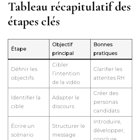
Tableau récapitulatif des
étapes clés
Objectif
Bonnes
Étape
principal
pratiques
Cibler
Définir les
Clarifier les
l’intention
objectifs
attentes RH
de la vidéo
Créer des
Identifier la
Adapter le
personas
cible
discours
candidats
Introduire,
Écrire un
Structurer le
développer,
scénario
message
conclure