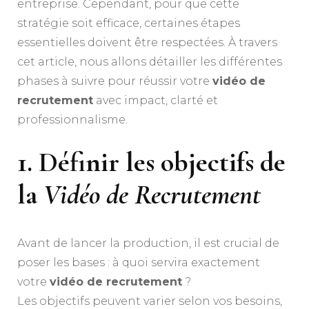
entreprise. Cependant, pour que cette
stratégie soit efficace, certaines étapes
essentielles doivent être respectées. À travers
cet article, nous allons détailler les différentes
phases à suivre pour réussir votre
vidéo de
recrutement
avec impact, clarté et
professionnalisme.
1. Définir les objectifs de
la
Vidéo de Recrutement
Avant de lancer la production, il est crucial de
poser les bases : à quoi servira exactement
votre
vidéo de recrutement
?
Les objectifs peuvent varier selon vos besoins,