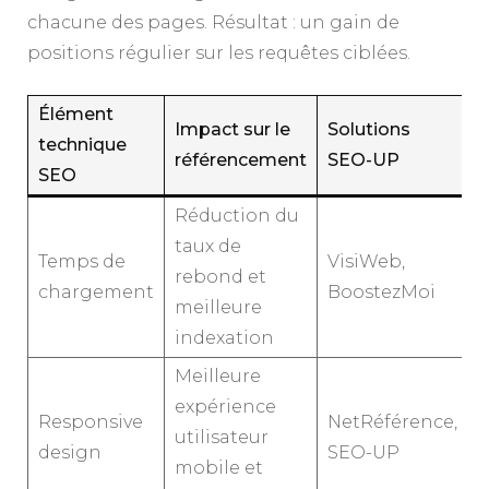
chacune des pages. Résultat : un gain de
positions régulier sur les requêtes ciblées.
Élément
Impact sur le
Solutions
technique
référencement
SEO-UP
SEO
Réduction du
taux de
Temps de
VisiWeb,
rebond et
chargement
BoostezMoi
meilleure
indexation
Meilleure
expérience
Responsive
NetRéférence,
utilisateur
design
SEO-UP
mobile et