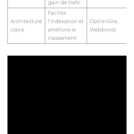
gain de trafic
Facilite
Architecture
l’indexation et
OptimiSite,
claire
améliore le
Webboost
classement