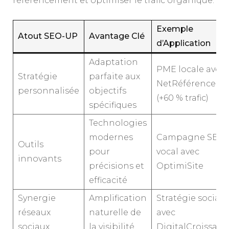
référencement et optimiser le trafic organique.
Exemple
Atout SEO-UP
Avantage Clé
d’Application
Adaptation
PME locale avec
Stratégie
parfaite aux
NetRéférence
personnalisée
objectifs
(+60 % trafic)
spécifiques
Technologies
modernes
Campagne SEO
Outils
pour
vocal avec
innovants
précisions et
OptimiSite
efficacité
Synergie
Amplification
Stratégie sociale
réseaux
naturelle de
avec
sociaux
la visibilité
DigitalCroissanc