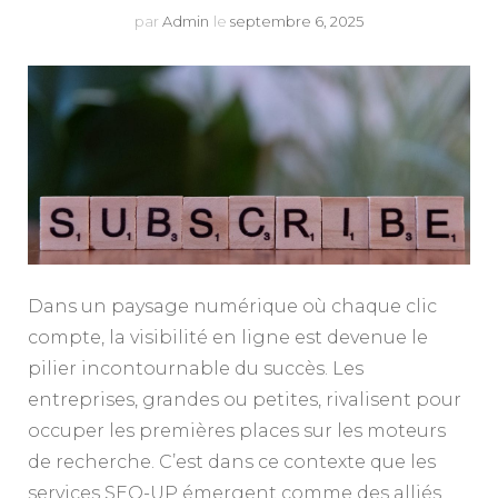
par
Admin
le
septembre 6, 2025
Dans un paysage numérique où chaque clic
compte, la visibilité en ligne est devenue le
pilier incontournable du succès. Les
entreprises, grandes ou petites, rivalisent pour
occuper les premières places sur les moteurs
de recherche. C’est dans ce contexte que les
services SEO-UP émergent comme des alliés