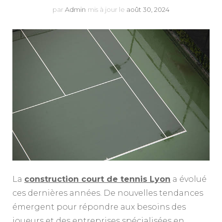
par
Admin
mis à jour le
août 30, 2024
La
construction court de tennis Lyon
a évolué
ces dernières années. De nouvelles tendances
émergent pour répondre aux besoins des
joueurs et des entreprises spécialisées en