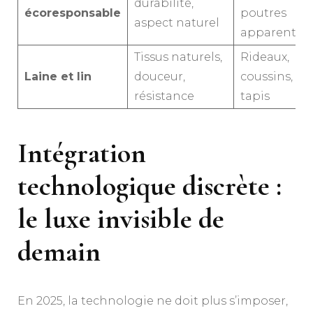
durabilité,
écoresponsable
poutres
aspect naturel
apparentes
Tissus naturels,
Rideaux,
Laine et lin
douceur,
coussins,
résistance
tapis
Intégration
technologique discrète :
le luxe invisible de
demain
En 2025, la technologie ne doit plus s’imposer,