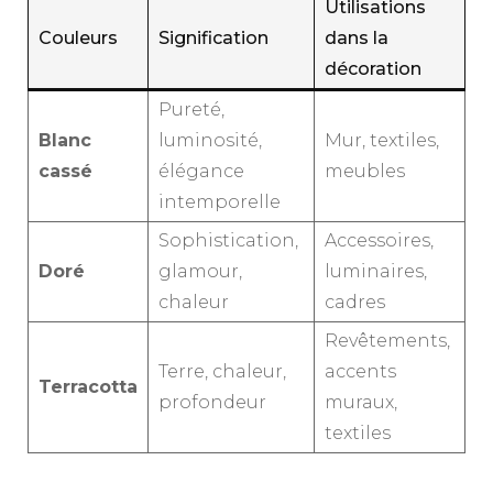
Utilisations
Couleurs
Signification
dans la
décoration
Pureté,
Blanc
luminosité,
Mur, textiles,
cassé
élégance
meubles
intemporelle
Sophistication,
Accessoires,
Doré
glamour,
luminaires,
chaleur
cadres
Revêtements,
Terre, chaleur,
accents
Terracotta
profondeur
muraux,
textiles