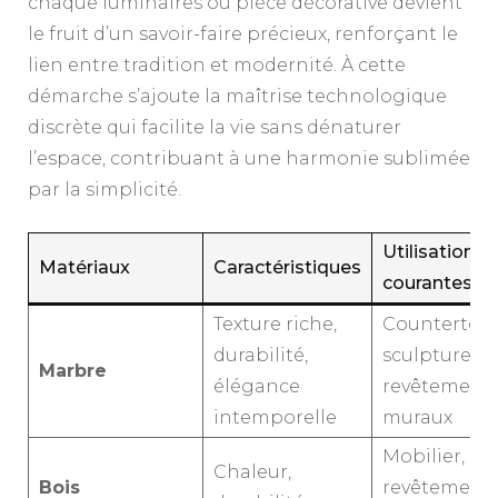
chaque luminaires ou pièce décorative devient
le fruit d’un savoir-faire précieux, renforçant le
lien entre tradition et modernité. À cette
démarche s’ajoute la maîtrise technologique
discrète qui facilite la vie sans dénaturer
l’espace, contribuant à une harmonie sublimée
par la simplicité.
Utilisations
Matériaux
Caractéristiques
courantes
Texture riche,
Countertops
durabilité,
sculptures,
Marbre
élégance
revêtement
intemporelle
muraux
Mobilier,
Chaleur,
Bois
revêtements