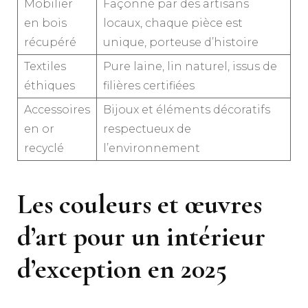
Mobilier
Façonné par des artisans
en bois
locaux, chaque pièce est
récupéré
unique, porteuse d’histoire
Textiles
Pure laine, lin naturel, issus de
éthiques
filières certifiées
Accessoires
Bijoux et éléments décoratifs
en or
respectueux de
recyclé
l’environnement
Les couleurs et œuvres
d’art pour un intérieur
d’exception en 2025