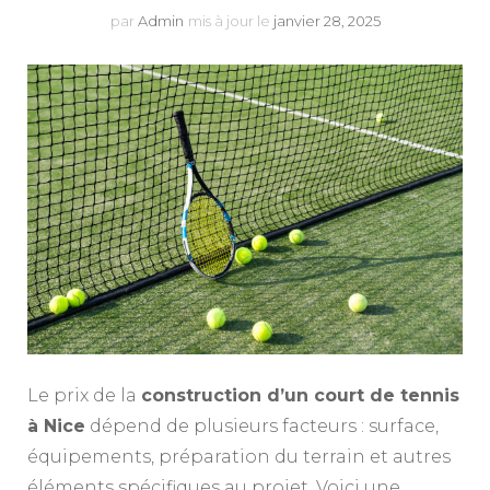
par
Admin
mis à jour le
janvier 28, 2025
Le prix de la
construction d’un court de tennis
à Nice
dépend de plusieurs facteurs : surface,
équipements, préparation du terrain et autres
éléments spécifiques au projet. Voici une