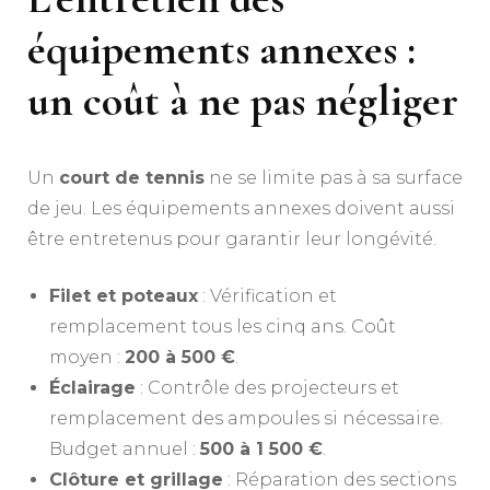
équipements annexes :
un coût à ne pas négliger
Un
court de tennis
ne se limite pas à sa surface
de jeu. Les équipements annexes doivent aussi
être entretenus pour garantir leur longévité.
Filet et poteaux
: Vérification et
remplacement tous les cinq ans. Coût
moyen :
200 à 500 €
.
Éclairage
: Contrôle des projecteurs et
remplacement des ampoules si nécessaire.
Budget annuel :
500 à 1 500 €
.
Clôture et grillage
: Réparation des sections