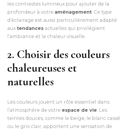
les contrastes lumineux pour ajouter de la
profondeur à votre
aménagement
. Ce type
d’éclairage est aussi particulièrement adapté
aux
tendances
actuelles qui privilégient
l’ambiance et la chaleur visuelle.
2. Choisir des couleurs
chaleureuses et
naturelles
Les couleurs jouent un rôle essentiel dans
l’atmosphère de votre
espace de vie
. Les
teintes douces, comme le beige, le blanc cassé
ou le gris clair, apportent une sensation de