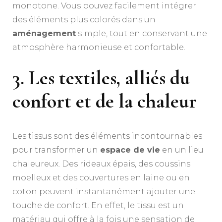
monotone. Vous pouvez facilement intégrer
des éléments plus colorés dans un
aménagement
simple, tout en conservant une
atmosphère harmonieuse et confortable.
3. Les textiles, alliés du
confort et de la chaleur
Les tissus sont des éléments incontournables
pour transformer un
espace de vie
en un lieu
chaleureux. Des rideaux épais, des coussins
moelleux et des couvertures en laine ou en
coton peuvent instantanément ajouter une
touche de confort. En effet, le tissu est un
matériau qui offre à la fois une sensation de