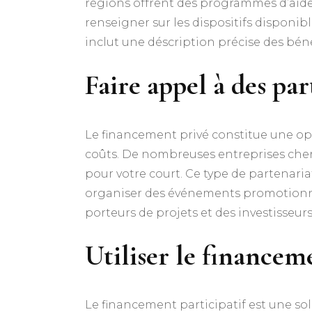
régions offrent des programmes d’aide s
renseigner sur les dispositifs disponib
inclut une déscription précise des bé
Faire appel à des par
Le financement privé constitue une opt
coûts. De nombreuses entreprises cherc
pour votre court. Ce type de partenariat
organiser des événements promotionnels
porteurs de projets et des investisseu
Utiliser le financem
Le financement participatif est une so