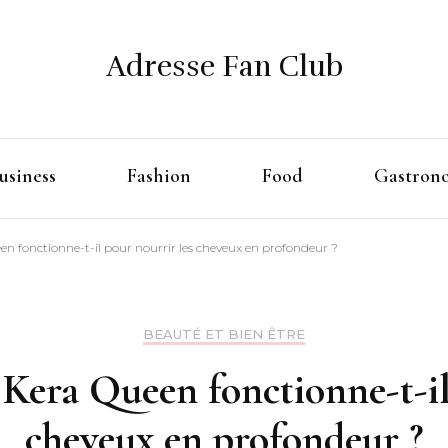
Adresse Fan Club
usiness
Fashion
Food
Gastron
n fonctionne-t-il pour nourrir les cheveux en profondeur ?
BEAUTÉ ET BIEN ÊTRE
Kera Queen fonctionne-t-il 
cheveux en profondeur ?