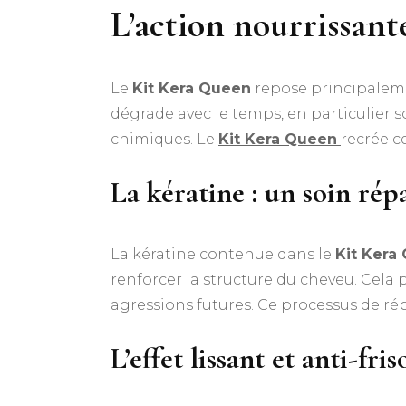
L’action nourrissan
Le
Kit Kera Queen
repose principaleme
dégrade avec le temps, en particulier s
chimiques. Le
Kit Kera Queen
recrée c
La kératine : un soin rép
La kératine contenue dans le
Kit Kera
renforcer la structure du cheveu. Cela p
agressions futures. Ce processus de rép
L’effet lissant et anti-fris