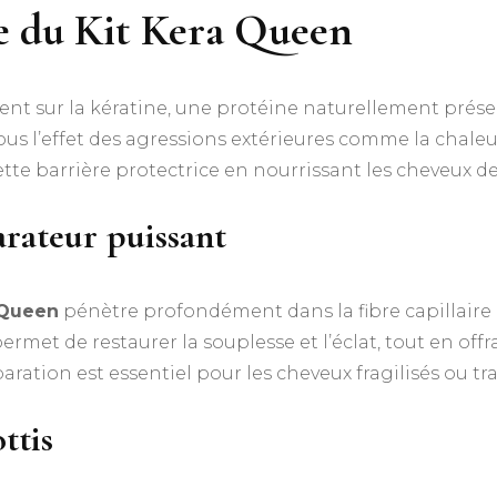
te du
Kit Kera Queen
nt sur la kératine, une protéine naturellement prése
ous l’effet des agressions extérieures comme la chaleur
ette barrière protectrice en nourrissant les cheveux de 
arateur puissant
 Queen
pénètre profondément dans la fibre capillaire
ermet de restaurer la souplesse et l’éclat, tout en off
aration est essentiel pour les cheveux fragilisés ou t
ottis