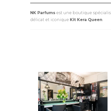
NK Parfums
est une boutique spéciali
délicat et iconique
Kit Kera Queen
.
Navigation
d'article