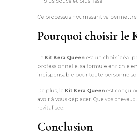
plus douce et plus lisse.
Ce processus nourrissant va permettre à 
Pourquoi choisir le
Le
Kit Kera Queen
est un choix idéal p
professionnelle, sa formule enrichie en 
indispensable pour toute personne so
De plus, le
Kit Kera Queen
est conçu po
avoir à vous déplacer. Que vos cheveux 
revitalisée.
Conclusion