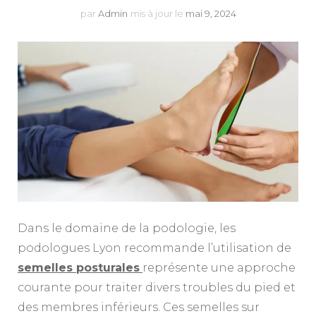
par
Admin
mis à jour le
mai 9, 2024
Dans le domaine de la podologie, les
podologues Lyon recommande l’utilisation de
semelles posturales
représente une approche
courante pour traiter divers troubles du pied et
des membres inférieurs. Ces semelles sur