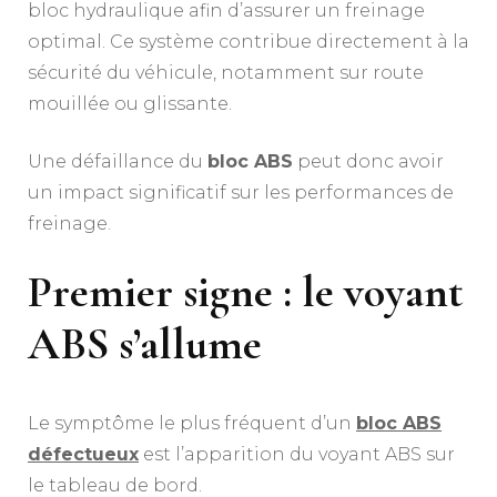
bloc hydraulique afin d’assurer un freinage
optimal. Ce système contribue directement à la
sécurité du véhicule, notamment sur route
mouillée ou glissante.
Une défaillance du
bloc ABS
peut donc avoir
un impact significatif sur les performances de
freinage.
Premier signe : le voyant
ABS s’allume
Le symptôme le plus fréquent d’un
bloc ABS
défectueux
est l’apparition du voyant ABS sur
le tableau de bord.