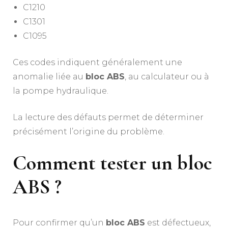
C1210
C1301
C1095
Ces codes indiquent généralement une
anomalie liée au
bloc ABS
, au calculateur ou à
la pompe hydraulique.
La lecture des défauts permet de déterminer
précisément l’origine du problème.
Comment tester un bloc
ABS ?
Pour confirmer qu’un
bloc ABS
est défectueux,