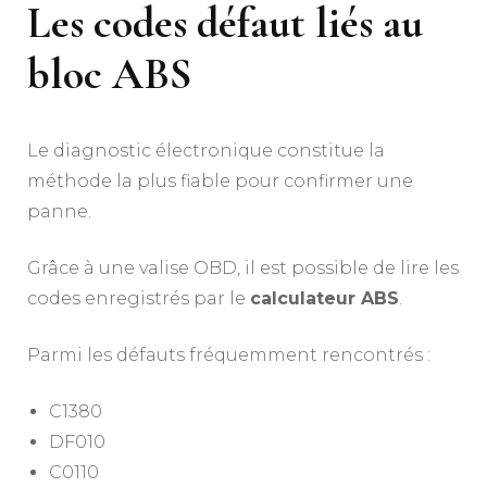
Les codes défaut liés au
bloc ABS
Le diagnostic électronique constitue la
méthode la plus fiable pour confirmer une
panne.
Grâce à une valise OBD, il est possible de lire les
codes enregistrés par le
calculateur ABS
.
Parmi les défauts fréquemment rencontrés :
C1380
DF010
C0110