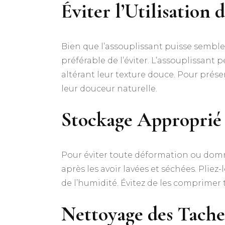
Éviter l’Utilisation 
Bien que l’assouplissant puisse sembler 
préférable de l’éviter. L’assouplissant p
altérant leur texture douce. Pour préser
leur douceur naturelle.
Stockage Approprié
Pour éviter toute déformation ou domm
après les avoir lavées et séchées. Pliez
de l’humidité. Évitez de les comprimer 
Nettoyage des Tach