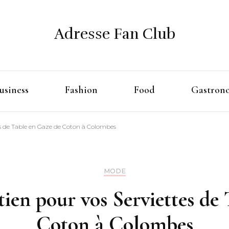
Adresse Fan Club
usiness
Fashion
Food
Gastron
tes de Table en Gaze de Coton à Colombes
MODE
tien pour vos Serviettes de
Coton à Colombes