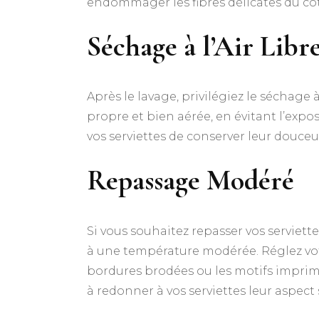
endommager les fibres délicates du co
Séchage à l’Air Libr
Après le lavage, privilégiez le séchage 
propre et bien aérée, en évitant l’exposi
vos serviettes de conserver leur douceur
Repassage Modéré
Si vous souhaitez repasser vos serviett
à une température modérée. Réglez votr
bordures brodées ou les motifs imprimé
à redonner à vos serviettes leur aspect