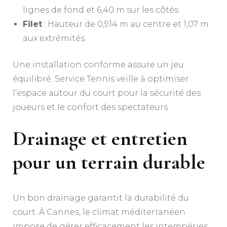
lignes de fond et 6,40 m sur les côtés.
Filet
: Hauteur de 0,914 m au centre et 1,07 m
aux extrémités.
Une installation conforme assure un jeu
équilibré. Service Tennis veille à optimiser
l’espace autour du court pour la sécurité des
joueurs et le confort des spectateurs.
Drainage et entretien
pour un terrain durable
Un bon drainage garantit la durabilité du
court. À Cannes, le climat méditerranéen
impose de gérer efficacement les intempéries.