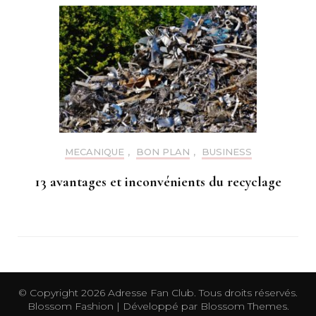
MECANIQUE
,
BON PLAN
,
BUSINESS
13 avantages et inconvénients du recyclage
© Copyright 2026
Adresse Fan Club
. Tous droits réservés.
Blossom Fashion | Développé par
Blossom Themes
.