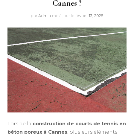
Cannes ?
par
Admin
mis à jour le
février 13, 2025
Lors de la
construction de courts de tennis en
béton poreux à Cannes
, plusieurs éléments