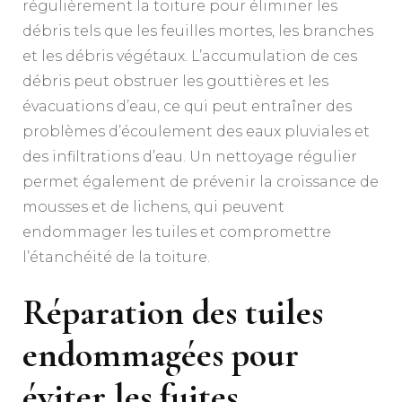
régulièrement la toiture pour éliminer les
débris tels que les feuilles mortes, les branches
et les débris végétaux. L’accumulation de ces
débris peut obstruer les gouttières et les
évacuations d’eau, ce qui peut entraîner des
problèmes d’écoulement des eaux pluviales et
des infiltrations d’eau. Un nettoyage régulier
permet également de prévenir la croissance de
mousses et de lichens, qui peuvent
endommager les tuiles et compromettre
l’étanchéité de la toiture.
Réparation des tuiles
endommagées pour
éviter les fuites