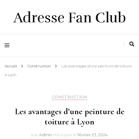
Adresse Fan Club
Accueil
Construction
Les avantages d’une peinture de toiture
à Lyon
CONSTRUCTION
Les avantages d’une peinture de
toiture à Lyon
par
Admin
mis à jour le
février 23, 2024