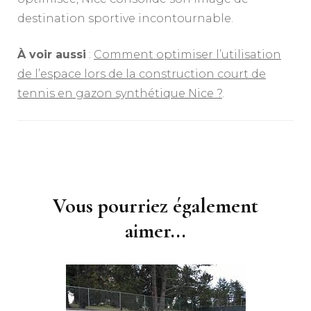
destination sportive incontournable.
À voir aussi
:
Comment optimiser l’utilisation
de l’espace lors de la construction court de
tennis en gazon synthétique Nice ?
.
Navigation
d'article
Vous pourriez également
aimer...