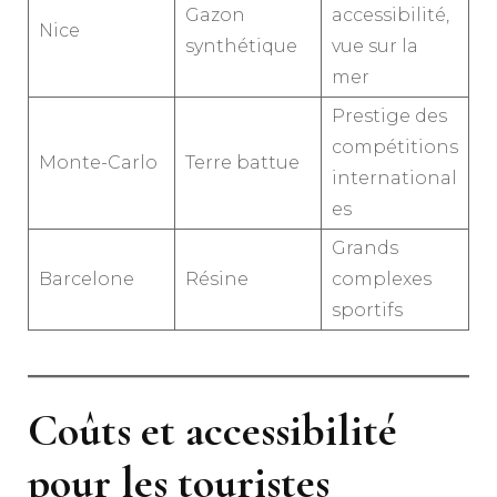
Gazon
accessibilité,
Nice
synthétique
vue sur la
mer
Prestige des
compétitions
Monte-Carlo
Terre battue
international
es
Grands
Barcelone
Résine
complexes
sportifs
Coûts et accessibilité
pour les touristes