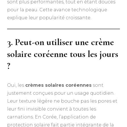
sont plus performantes, tout en étant douces
pour la peau. Cette avance technologique
explique leur popularité croissante.
3. Peut-on utiliser une crème
solaire coréenne tous les jours
?
Oui, les
crèmes solaires coréennes
sont
justement conçues pour un usage quotidien.
Leur texture légère ne bouche pas les pores et
leur fini invisible convient à toutes les
carnations. En Corée, l’application de
protection solaire fait partie intégrante de la