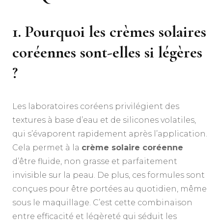
1. Pourquoi les crèmes solaires
coréennes sont-elles si légères
?
Les laboratoires coréens privilégient des
textures à base d’eau et de silicones volatiles,
qui s’évaporent rapidement après l’application.
Cela permet à la
crème solaire coréenne
d’être fluide, non grasse et parfaitement
invisible sur la peau. De plus, ces formules sont
conçues pour être portées au quotidien, même
sous le maquillage. C’est cette combinaison
entre efficacité et légèreté qui séduit les