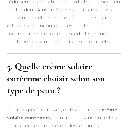
réduisent les irritations et hydratent la peau en
profondeur. Ainsi, même les peaux réactives
peuvent bénéficier d’une protection solaire
efficace sans inconfort. Il est toutefois
recommandé de tester le produit sur une
petite zone avant une utilisation complète.
5. Quelle crème solaire
coréenne choisir selon son
type de peau ?
Pour les peaux grasses, optez pour une
crème
solaire coréenne
au fini mat et sans huile. Les
peaux sèches préféreront les formules