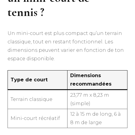
tennis ?
Un mini-court est plus compact qu’un terrain
classique, tout en restant fonctionnel. Les
dimensions peuvent varier en fonction de ton
espace disponible.
Dimensions
Type de court
recommandées
23,77 m x 8,23 m
Terrain classique
(simple)
12 à 15 m de long, 6 à
Mini-court récréatif
8 m de large