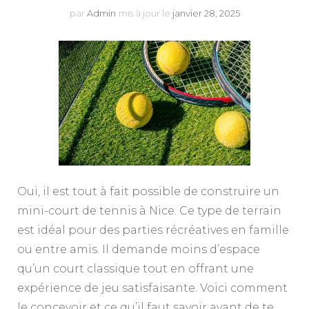
par
Admin
mis à jour le
janvier 28, 2025
Oui, il est tout à fait possible de construire un
mini-court de tennis à Nice. Ce type de terrain
est idéal pour des parties récréatives en famille
ou entre amis. Il demande moins d’espace
qu’un court classique tout en offrant une
expérience de jeu satisfaisante. Voici comment
le concevoir et ce qu’il faut savoir avant de te