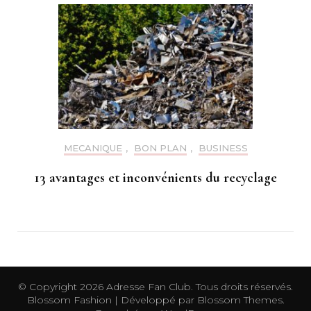
MECANIQUE
,
BON PLAN
,
BUSINESS
13 avantages et inconvénients du recyclage
© Copyright 2026
Adresse Fan Club
. Tous droits réservés.
Blossom Fashion | Développé par
Blossom Themes
.