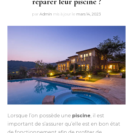
réparer leur piscine ?
par
Admin
mis à jour le
mars 14, 2023
Lorsque l’on possède une
piscine
, il est
important de s’assurer qu’elle est en bon état
de fonctionnement afin de profiter de