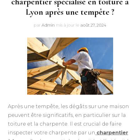
charpentier spécialisé en toiture à
Lyon après une tempête ?
par
Admin
mis à jour le
août 27, 2024
Après une tempête, les dégâts sur une maison
peuvent être significatifs, en particulier sur la
toiture et la charpente. Il est crucial de faire
inspecter votre charpente par un
charpentier