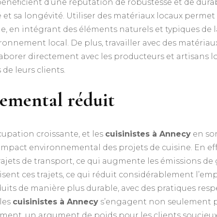
énéficient d’une réputation de robustesse et de durabi
é et sa longévité. Utiliser des matériaux locaux perme
e, en intégrant des éléments naturels et typiques de 
nnement local. De plus, travailler avec des matériaux l
borer directement avec les producteurs et artisans lo
de leurs clients.
emental réduit
upation croissante, et les
cuisinistes à Annecy
en son
’impact environnemental des projets de cuisine. En eff
ajets de transport, ce qui augmente les émissions de g
misent ces trajets, ce qui réduit considérablement l’e
duits de manière plus durable, avec des pratiques resp
 les
cuisinistes à Annecy
s’engagent non seulement pou
ement, un argument de poids pour les clients soucieux 