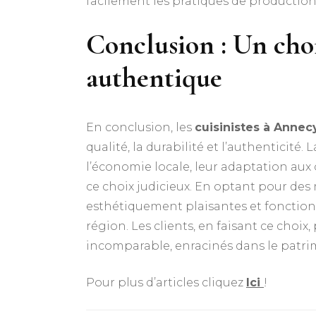
facilement les pratiques de production e
Conclusion : Un choi
authentique
En conclusion, les
cuisinistes à Annec
qualité, la durabilité et l’authenticité
l’économie locale, leur adaptation aux 
ce choix judicieux. En optant pour des 
esthétiquement plaisantes et fonction
région. Les clients, en faisant ce choi
incomparable, enracinés dans le patrim
Pour plus d’articles cliquez
Ici
!