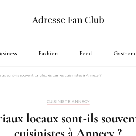
Adresse Fan Club
usiness
Fashion
Food
Gastron
x sont-ils souvent privilégiés par les cuisinistes à Annecy ?
CUISINISTE ANNECY
aux locaux sont-ils souvent
cuisinistes à Annecy ?