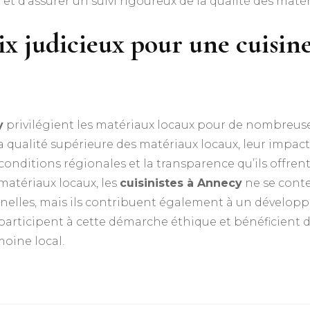
t d’assurer un suivi rigoureux de la qualité des matéri
x judicieux pour une cuisine
y
privilégient les matériaux locaux pour de nombreuses
. La qualité supérieure des matériaux locaux, leur impa
conditions régionales et la transparence qu’ils offren
matériaux locaux, les
cuisinistes à Annecy
ne se conte
nelles, mais ils contribuent également à un dévelop
x, participent à cette démarche éthique et bénéficient 
oine local.