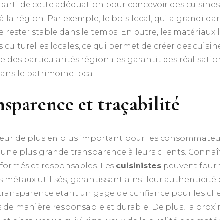
parti de cette adéquation pour concevoir des cuisines 
 la région. Par exemple, le bois local, qui a grandi d
t de rester stable dans le temps. En outre, les matéria
ons culturelles locales, ce qui permet de créer des cui
te des particularités régionales garantit des réalisati
ns le patrimoine local.
sparence et traçabilité
cteur de plus en plus important pour les consommateur
 une plus grande transparence à leurs clients. Connaît
informés et responsables. Les
cuisinistes
peuvent fourni
 métaux utilisés, garantissant ainsi leur authenticit
ransparence etant un gage de confiance pour les clien
 de manière responsable et durable. De plus, la proxi