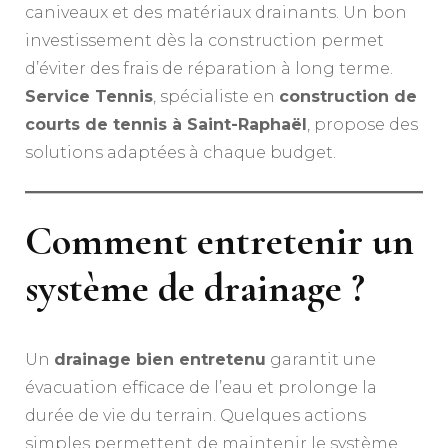
caniveaux et des matériaux drainants. Un bon
investissement dès la construction permet
d’éviter des frais de réparation à long terme.
Service Tennis
, spécialiste en
construction de
courts de tennis à Saint-Raphaël
, propose des
solutions adaptées à chaque budget.
Comment entretenir un
système de drainage ?
Un
drainage bien entretenu
garantit une
évacuation efficace de l’eau et prolonge la
durée de vie du terrain. Quelques actions
simples permettent de maintenir le système