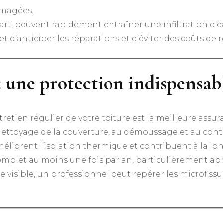
mmagées.
rt, peuvent rapidement entraîner une infiltration d’ea
d’anticiper les réparations et d’éviter des coûts de 
 : une protection indispensab
retien régulier de votre toiture est la meilleure assura
ettoyage de la couverture, au démoussage et au contrô
méliorent l’isolation thermique et contribuent à la lo
let au moins une fois par an, particulièrement après
te visible, un professionnel peut repérer les microfiss