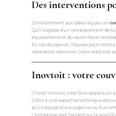
Des interventions po
Contrairement aux idées reçues, un
co
Qu’il s’agisse d’un remplacement de tui
équipements et du savoir-faire nécessa
En cas d’urgence, l’équipe peut mettre 
réparation définitive. Cette réactivité 
Inovtoit : votre cou
Choisir Inovtoit, c’est faire appel à un
Grâce à une expertise technique éprouvé
qu’il s’agisse d’une urgence ou d’un e
L’entreprise met l’accent sur la qualit