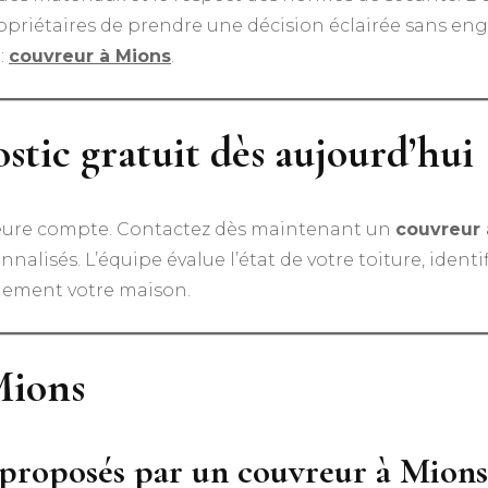
ropriétaires de prendre une décision éclairée sans e
 :
couvreur à Mions
.
tic gratuit dès aujourd’hui
 heure compte. Contactez dès maintenant un
couvreur 
nalisés. L’équipe évalue l’état de votre toiture, identi
lement votre maison.
Mions
s proposés par un couvreur à Mions