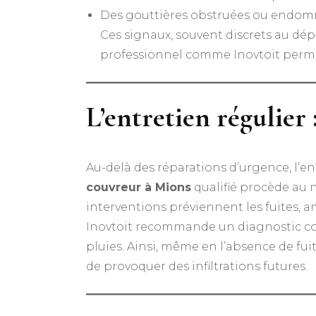
Des gouttières obstruées ou endo
Ces signaux, souvent discrets au dépa
professionnel comme Inovtoit permet 
L’entretien régulier
Au-delà des réparations d’urgence, l’ent
couvreur à Mions
qualifié procède au n
interventions préviennent les fuites, a
Inovtoit recommande un diagnostic comp
pluies. Ainsi, même en l’absence de fui
de provoquer des infiltrations futures.