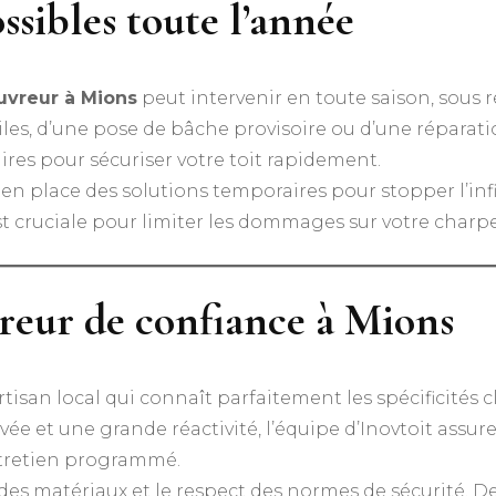
ssibles toute l’année
uvreur à Mions
peut intervenir en toute saison, sous 
les, d’une pose de bâche provisoire ou d’une réparati
ires pour sécuriser votre toit rapidement.
en place des solutions temporaires pour stopper l’infi
est cruciale pour limiter les dommages sur votre charpe
vreur de confiance à Mions
 artisan local qui connaît parfaitement les spécificités
e et une grande réactivité, l’équipe d’Inovtoit assure 
ntretien programmé.
é des matériaux et le respect des normes de sécurité. D