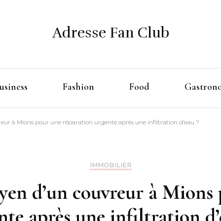
Adresse Fan Club
usiness
Fashion
Food
Gastron
reur à Mions pour une réparation urgente après une infiltration d’eau ?
IMMOBILIER
oyen d’un couvreur à Mions
nte après une infiltration d’