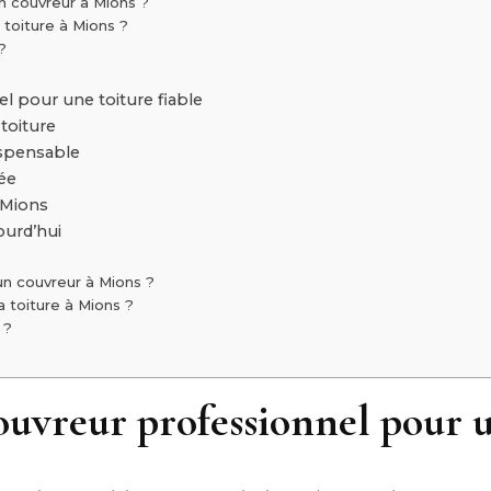
un couvreur à Mions ?
 toiture à Mions ?
?
l pour une toiture fiable
 toiture
dispensable
ée
 Mions
ourd’hui
 un couvreur à Mions ?
a toiture à Mions ?
 ?
uvreur professionnel pour u