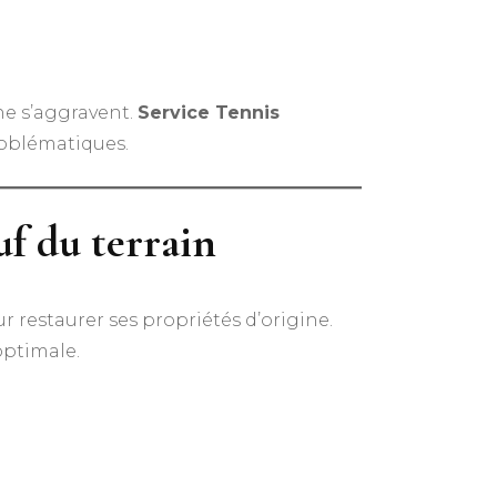
 ne s’aggravent.
Service Tennis
problématiques.
f du terrain
 restaurer ses propriétés d’origine.
optimale.