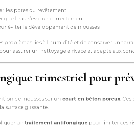
r les pores du revêtement.
er que l’eau s’évacue correctement.
ur éviter le développement de mousses.
s problèmes liés à l’humidité et de conserver un terr
pour assurer un nettoyage efficace et adapté aux cond
ngique trimestriel pour pré
arition de mousses sur un
court en béton poreux
. Ces
a surface glissante.
ppliquer un
traitement antifongique
pour limiter ces r