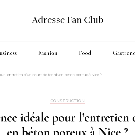
Adresse Fan Club
usiness
Fashion
Food
Gastron
our l’entretien d’un court de tennis en béton poreux à Nice ?
CONSTRUCTION
ence idéale pour l’entretien 
en béton poreux à Nice ?