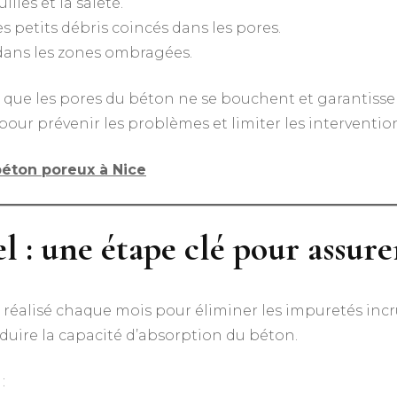
illes et la saleté.
s petits débris coincés dans les pores.
ans les zones ombragées.
r que les pores du béton ne se bouchent et garantiss
pour prévenir les problèmes et limiter les interventio
béton poreux à Nice
 : une étape clé pour assur
réalisé chaque mois pour éliminer les impuretés incru
éduire la capacité d’absorption du béton.
: