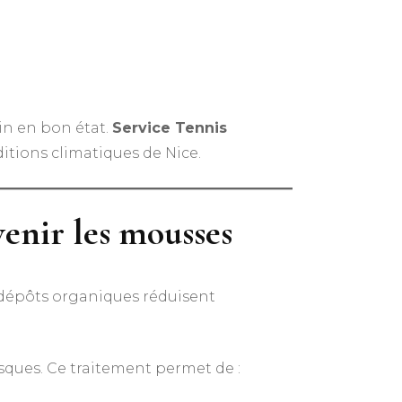
ain en bon état.
Service Tennis
itions climatiques de Nice.
venir les mousses
 dépôts organiques réduisent
isques. Ce traitement permet de :