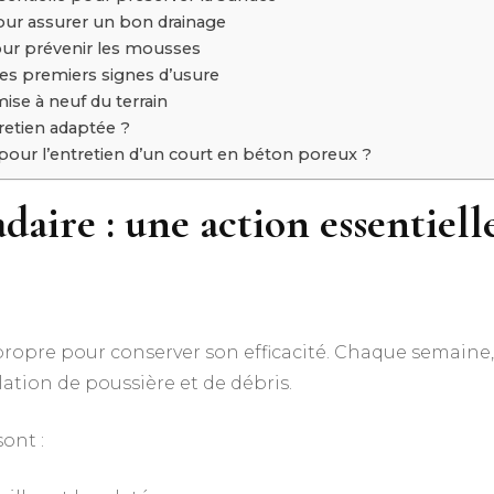
our assurer un bon drainage
pour prévenir les mousses
les premiers signes d’usure
se à neuf du terrain
retien adaptée ?
pour l’entretien d’un court en béton poreux ?
aire : une action essentiell
propre pour conserver son efficacité. Chaque semaine
ation de poussière et de débris.
ont :