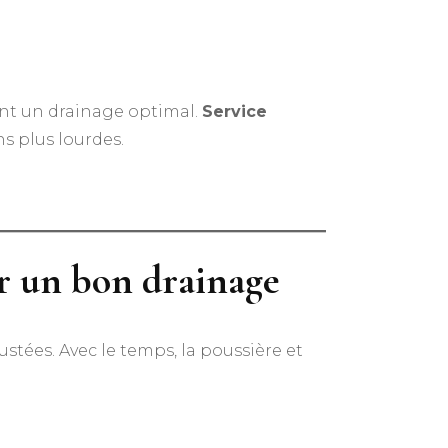
ent un drainage optimal.
Service
ns plus lourdes.
er un bon drainage
stées. Avec le temps, la poussière et