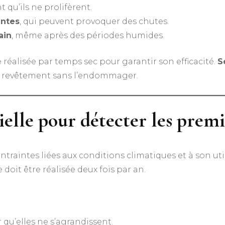
 qu’ils ne prolifèrent.
antes
, qui peuvent provoquer des chutes.
ain
, même après des périodes humides.
e réalisée par temps sec pour garantir son efficacité.
S
du revêtement sans l’endommager.
ielle pour détecter les premi
ntraintes liées aux conditions climatiques et à son util
oit être réalisée deux fois par an.
r qu’elles ne s’agrandissent.