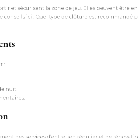
rtir et sécurisent la zone de jeu. Elles peuvent être e
 conseils ici :
Quel type de clôture est recommandé po
ents
t :
de nuit.
mentaires.
on
ent des services d’entretien régulier et de rénovati