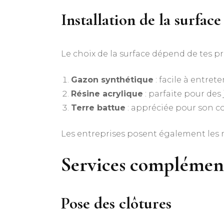
Installation de la surface
Le choix de la surface dépend de tes pr
Gazon synthétique
: facile à entrete
Résine acrylique
: parfaite pour des 
Terre battue
: appréciée pour son c
Les entreprises posent également les m
Services complémen
Pose des clôtures